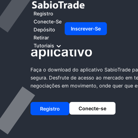
Casa
SabioTrade Baixar Aplicativo
Registro
Conecte-Se
Inscrever-Se
Depósito
SabioTrade Baix
Retirar
Tutoriais
aplicativo
Faça o download do aplicativo SabioTrade pa
segura. Desfrute de acesso ao mercado em te
negociações em movimento, onde quer que es
Conecte-se
Registro