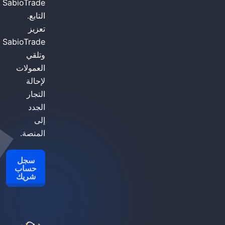
SabioTrade
التابع.
تعزيز
SabioTrade
وتلقي
العمولات
لإحالة
التجار
الجدد
إلى
المنصة.
سجل
حساب
شريك