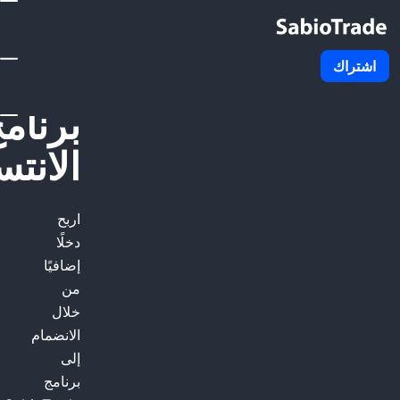
SabioTrade برنامج الانتساب
abioTrade
برنامج
الانتساب
اربح
دخلًا
إضافيًا
من
خلال
الانضمام
إلى
برنامج