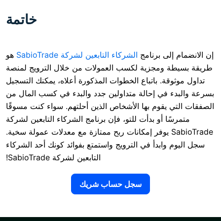
خاتمة
 برنامج
الشركاء التابعين لشركة SabioTrade
هو
مجزية لكسب العمولات من خلال الترويج لمنصة
. باتباع الخطوات المذكورة أعلاه، يمكنك التسجيل
ي إحالة متداولين جدد والبدء في كسب المال من
قوم بها الأشخاص الذين أحلتهم. سواء كنت مسوقًا
أو بدأت للتو، فإن برنامج الشركاء التابعين لشركة
SabioTr يوفر إمكانات ربح ممتازة مع معدلات عمولة سخية.
بدأ في الترويج واستمتع بفوائد كونك أحد الشركاء
التابعين لشركة SabioTrade!
سجل حساب شريك