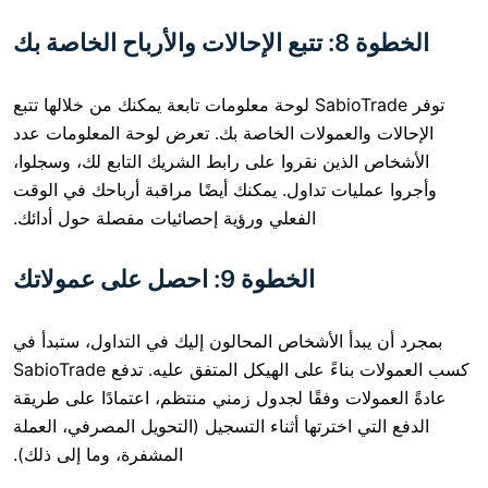
خاصة بك
توفر SabioTrade لوحة معلومات تابعة يمكنك من خلالها تتبع
والعمولات الخاصة بك. تعرض لوحة المعلومات عدد
لذين نقروا على رابط الشريك التابع لك، وسجلوا،
يات تداول. يمكنك أيضًا مراقبة أرباحك في الوقت
الفعلي ورؤية إحصائيات مفصلة حول أدائك.
الخطوة 9: احصل على عمولاتك
دأ الأشخاص المحالون إليك في التداول، ستبدأ في
كسب العمولات بناءً على الهيكل المتفق عليه. تدفع SabioTrade
لات وفقًا لجدول زمني منتظم، اعتمادًا على طريقة
ي اخترتها أثناء التسجيل (التحويل المصرفي، العملة
المشفرة، وما إلى ذلك).