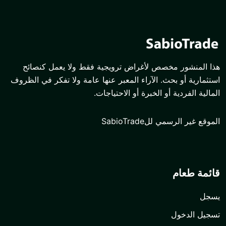
صص لأغراض ترويجية فقط ولا يعمل كنصائح
ث. الآراء المعبر عنها عامة ولا تفكر في الظروف
و الخبرة أو الاحتياجات.
SabioTrad