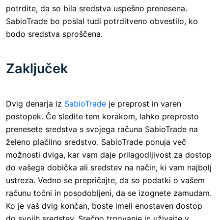
potrdite, da so bila sredstva uspešno prenesena.
SabioTrade bo poslal tudi potrditveno obvestilo, ko
bodo sredstva sproščena.
Zaključek
Dvig denarja iz
SabioTrade
je preprost in varen
postopek. Če sledite tem korakom, lahko preprosto
prenesete sredstva s svojega računa SabioTrade na
želeno plačilno sredstvo. SabioTrade ponuja več
možnosti dviga, kar vam daje prilagodljivost za dostop
do vašega dobička ali sredstev na način, ki vam najbolj
ustreza. Vedno se prepričajte, da so podatki o vašem
računu točni in posodobljeni, da se izognete zamudam.
Ko je vaš dvig končan, boste imeli enostaven dostop
do svojih sredstev. Srečno trgovanje in uživajte v