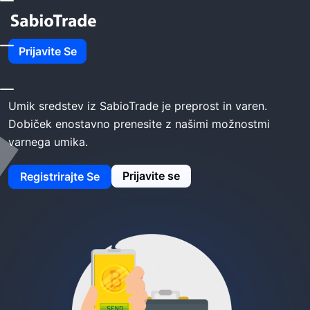
Domov
SabioTrade Umik
Prijavite Se
SabioTrade umik
Umik sredstev iz SabioTrade je preprost in varen.
Dobiček enostavno prenesite z našimi možnostmi
varnega umika.
Prijavite se
Registrirajte Se