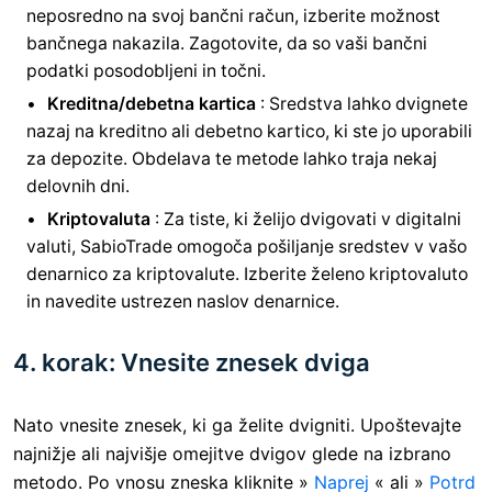
neposredno na svoj bančni račun, izberite možnost
bančnega nakazila. Zagotovite, da so vaši bančni
podatki posodobljeni in točni.
Kreditna/debetna kartica
: Sredstva lahko dvignete
nazaj na kreditno ali debetno kartico, ki ste jo uporabili
za depozite. Obdelava te metode lahko traja nekaj
delovnih dni.
Kriptovaluta
: Za tiste, ki želijo dvigovati v digitalni
valuti, SabioTrade omogoča pošiljanje sredstev v vašo
denarnico za kriptovalute. Izberite želeno kriptovaluto
in navedite ustrezen naslov denarnice.
4. korak: Vnesite znesek dviga
Nato vnesite znesek, ki ga želite dvigniti. Upoštevajte
najnižje ali najvišje omejitve dvigov glede na izbrano
metodo. Po vnosu zneska kliknite »
Naprej
« ali »
Potrd