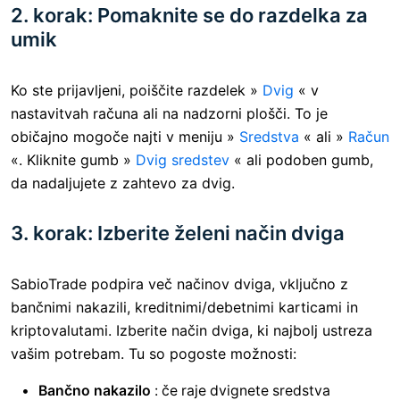
2. korak: Pomaknite se do razdelka za
umik
Ko ste prijavljeni, poiščite razdelek »
Dvig
« v
nastavitvah računa ali na nadzorni plošči. To je
običajno mogoče najti v meniju »
Sredstva
« ali »
Račun
«. Kliknite gumb »
Dvig sredstev
« ali podoben gumb,
da nadaljujete z zahtevo za dvig.
3. korak: Izberite želeni način dviga
SabioTrade podpira več načinov dviga, vključno z
bančnimi nakazili, kreditnimi/debetnimi karticami in
kriptovalutami. Izberite način dviga, ki najbolj ustreza
vašim potrebam. Tu so pogoste možnosti:
Bančno nakazilo
: če raje dvignete sredstva