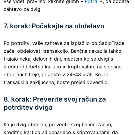
vse videti pravilno, kliknite gumb »
Potrdi
«, da oddate
zahtevo za dvig.
7. korak: Počakajte na obdelavo
Po potrditvi vaše zahteve za izplačilo bo SabioTrade
začel obdelovati transakcijo. Bančna nakazila lahko
trajajo nekaj delovnih dni, medtem ko so dvigi s
kreditno/debetno kartico in kriptovalute na splošno
obdelani hitreje, pogosto v 24–48 urah. Ko bo
transakcija zaključena, boste prejeli obvestilo.
8. korak: Preverite svoj račun za
potrditev dviga
Ko je dvig obdelan, preverite svoj bančni račun,
kreditno kartico ali denarnico s kriptovalutami, da