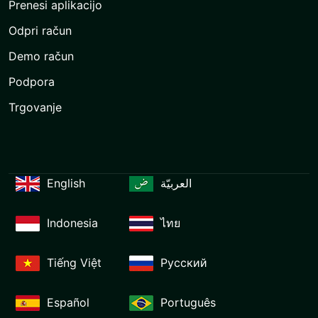
Prenesi aplikacijo
Odpri račun
Demo račun
Podpora
Trgovanje
English
العربيّة
Indonesia
ไทย
Tiếng Việt
Русский
Español
Português