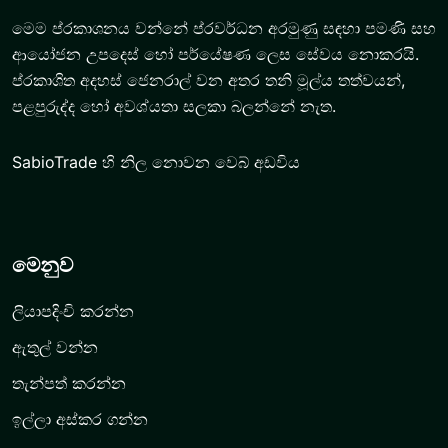
මෙම ප්රකාශනය වන්නේ ප්රවර්ධන අරමුණු සඳහා පමණි සහ
ආයෝජන උපදෙස් හෝ පර්යේෂණ ලෙස සේවය නොකරයි.
ප්රකාශිත අදහස් ජෙනරාල් වන අතර තනි මූල්ය තත්වයන්,
පළපුරුද්ද හෝ අවශ්යතා සලකා බලන්නේ නැත.
SabioTrade හි නිල නොවන වෙබ් අඩවිය
මෙනුව
ලියාපදිංචි කරන්න
ඇතුල් වන්න
තැන්පත් කරන්න
ඉල්ලා අස්කර ගන්න