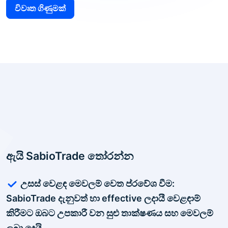
විවෘත ගිණුමක්
ඇයි SabioTrade තෝරන්න
උසස් වෙළඳ මෙවලම් වෙත ප්රවේශ වීම:
SabioTrade දැනුවත් හා effective ලදායී වෙළඳාම්
කිරීමට ඔබට උපකාරී වන සුළු තාක්ෂණය සහ මෙවලම්
ලබා දෙයි.