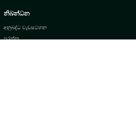
නිබන්ධන
අනුබද්ධ වැඩසටහන
පුරන්න
ලියාපදිංචි වන්න
යෙදුම බාගත කරන්න
විවෘත ගිණුමක්
Demo ගිණුම
සහාය
වෙළඳාම