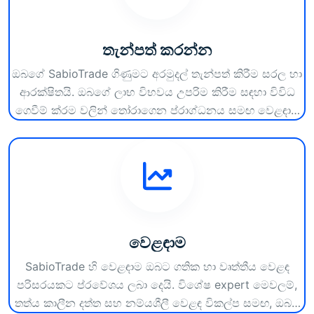
තැන්පත් කරන්න
ඔබගේ SabioTrade ගිණුමට අරමුදල් තැන්පත් කිරීම සරල හා
ආරක්ෂිතයි. ඔබගේ ලාභ විභවය උපරිම කිරීම සඳහා විවිධ
ගෙවීම් ක්රම වලින් තෝරාගෙන ප්රාග්ධනය සමඟ වෙළඳාම
ආරම්භ කරන්න.
වෙළඳාම
SabioTrade හි වෙළඳාම ඔබට ගතික හා වෘත්තීය වෙළඳ
පරිසරයකට ප්රවේශය ලබා දෙයි. විශේෂ expert මෙවලම්,
තත්ය කාලීන දත්ත සහ නම්යශීලී වෙළඳ විකල්ප සමඟ, ඔබට