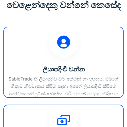
වෙළෙන්දෙකු වන්නේ කෙසේද
ලියාපදිංචි වන්න
SabioTrade හි ලියාපදිංචි වීම ඉක්මන් හා පහසුය. ඔබගේ
ගිණුම නිර්මාණය කිරීම සඳහා අපගේ ලියාපදිංචි කිරීමේ
පෝරමය සම්පූර්ණ කරන්න, එවිට ඔබේ වෙළඳ වේදිකාව
ආරම්භ කිරීම සඳහා අපගේ උසස් වෙළඳ වේදිකාවට සහ
සම්පත් වෙත ක්ෂණික ප්රවේශය ලැබෙනු ඇත.