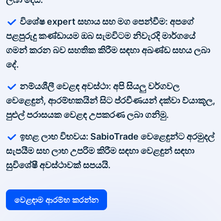
විශේෂ expert සහාය සහ මග පෙන්වීම: අපගේ
පළපුරුදු කණ්ඩායම ඔබ සැමවිටම නිවැරදි මාර්ගයේ
ගමන් කරන බව සහතික කිරීම සඳහා අඛණ්ඩ සහය ලබා
දේ.
නම්යශීලී වෙළඳ අවස්ථා: අපි සියලු වර්ගවල
වෙළෙඳුන්, ආරම්භකයින් සිට ප්රවීණයන් දක්වා ව්යාකූල,
පුළුල් පරාසයක වෙළඳ උපකරණ ලබා ගනිමු.
ඉහළ ලාභ විභවය: SabioTrade වෙළෙඳුන්ට අරමුදල්
සැපයීම සහ ලාභ උපරිම කිරීම සඳහා වෙළඳුන් සඳහා
සුවිශේෂී අවස්ථාවක් සපයයි.
වෙළඳාම ආරම්භ කරන්න