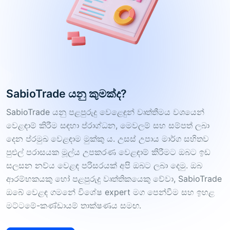
SabioTrade යනු කුමක්ද?
SabioTrade යනු පළපුරුදු වෙළෙඳුන් වෘත්තීමය වශයෙන්
වෙළඳාම් කිරීම සඳහා ප්රාග්ධන, මෙවලම් සහ සම්පත් ලබා
දෙන ප්රමුඛ වෙළඳාම මුක්කු ය. උසස් උපාය මාර්ග සහිතව
පුළුල් පරාසයක මූල්ය උපකරණ වෙළඳාම් කිරීමට ඔබට ඉඩ
සලසන නව්ය වෙළඳ පරිසරයක් අපි ඔබට ලබා දෙමු. ඔබ
ආරම්භකයකු හෝ පළපුරුදු වෘත්තිකයෙකු වේවා, SabioTrade
ඔබේ වෙළඳ ගමනේ විශේෂ expert මග පෙන්වීම සහ ඉහළ
මට්ටමේ-කණ්ඩායම් තාක්ෂණය සමඟ.