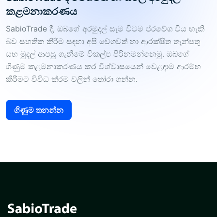
කළමනාකරණය
SabioTrade දී, ඔබගේ අරමුදල් සෑම විටම ප්රවේශ විය හැකි
බව සහතික කිරීම සඳහා අපි වේගවත් හා ආරක්ෂිත තැන්පතු
සහ මුදල් ආපසු ගැනීමේ විකල්ප පිරිනමන්නෙමු. ඔබගේ
ගිණුම කළමනාකරණය කර විශ්වාසයෙන් වෙළඳාම ආරම්භ
කිරීමට විවිධ ක්රම වලින් තෝරා ගන්න.
ගිණුම තනන්න