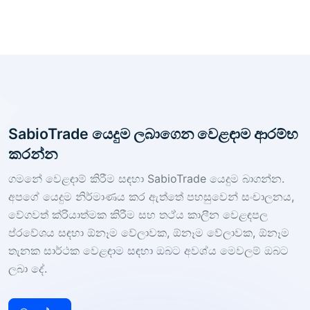
ඔබේ වෙළඳ උපාය මාර්ග වැඩි දියුණු කළ හැකි අතර ඔබේ
ලාභය උපරිම කර ගත හැකිය.
SabioTrade යෙදුම ලබාගෙන වෙළඳාම ආරම්භ
කරන්න
ගමනේ වෙළඳාම් කිරීම සඳහා SabioTrade යෙදුම බාගන්න.
අපගේ යෙදුම නිර්මාණය කර ඇත්තේ පහසුවෙන් සංචාලනය,
වේගවත් ක්රියාත්මක කිරීම සහ තථ්ය කාලීන වෙළඳපල
ප්රවේශය සඳහා ඕනෑම වේලාවක, ඕනෑම වේලාවක, ඕනෑම
තැනක සාර්ථක වෙළඳාම සඳහා ඔබට අවශ්ය මෙවලම් ඔබට
ලබා දේ.