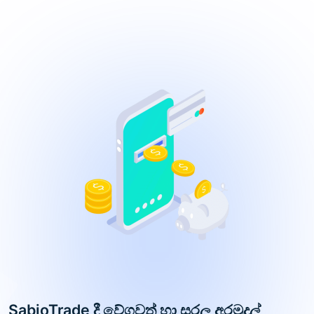
SabioTrade දී වේගවත් හා සරල අරමුදල්