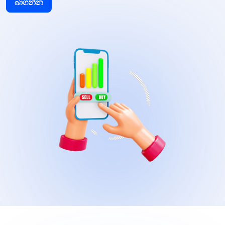
බාගන්න