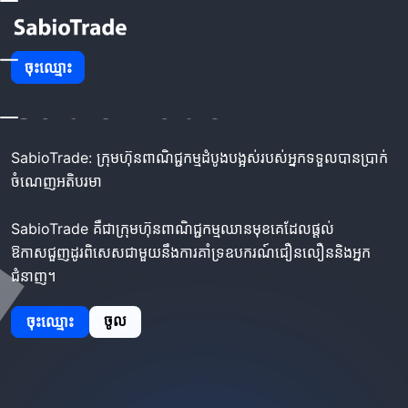
SabioTrade Broker -
ចុះ​ឈ្មោះ
SabioTrade
SabioTrade: ក្រុមហ៊ុនពាណិជ្ជកម្មដំបូងបង្អស់របស់អ្នកទទួលបានប្រាក់
ចំណេញអតិបរមា
SabioTrade គឺជាក្រុមហ៊ុនពាណិជ្ជកម្មឈានមុខគេដែលផ្តល់
ឱកាសជួញដូរពិសេសជាមួយនឹងការគាំទ្រឧបករណ៍ជឿនលឿននិងអ្នក
ជំនាញ។
ចូល
ចុះឈ្មោះ