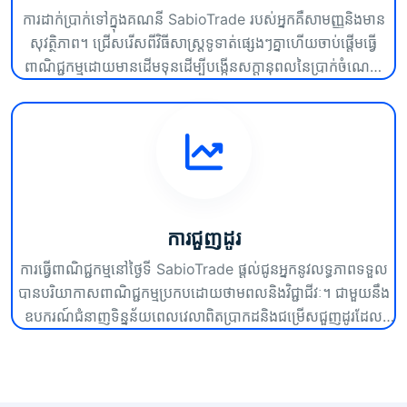
ការដាក់ប្រាក់ទៅក្នុងគណនី SabioTrade របស់អ្នកគឺសាមញ្ញនិងមាន
សុវត្ថិភាព។ ជ្រើសរើសពីវិធីសាស្រ្តទូទាត់ផ្សេងៗគ្នាហើយចាប់ផ្តើមធ្វើ
ពាណិជ្ជកម្មដោយមានដើមទុនដើម្បីបង្កើនសក្តានុពលនៃប្រាក់ចំណេញ
របស់អ្នកឱ្យបានច្រើនបំផុត។
ការជួញដូរ
ការធ្វើពាណិជ្ជកម្មនៅថ្ងៃទី SabioTrade ផ្តល់ជូនអ្នកនូវលទ្ធភាពទទួល
បានបរិយាកាសពាណិជ្ជកម្មប្រកបដោយថាមពលនិងវិជ្ជាជីវៈ។ ជាមួយនឹង
ឧបករណ៍ជំនាញទិន្នន័យពេលវេលាពិតប្រាកដនិងជម្រើសជួញដូរដែល
អាចបត់បែនបានអ្នកអាចបង្កើនយុទ្ធសាស្រ្តជួញដូររបស់អ្នកហើយចាប់ផ្តើម
បង្កើនប្រាក់ចំណេញរបស់អ្នកឱ្យបានច្រើនបំផុត។