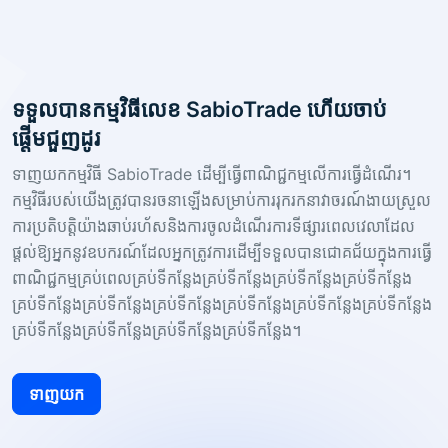
ទទួលបានកម្មវិធីលេខ SabioTrade ហើយចាប់
ផ្តើមជួញដូរ
ទាញយកកម្មវិធី SabioTrade ដើម្បីធ្វើពាណិជ្ជកម្មលើការធ្វើដំណើរ។
កម្មវិធីរបស់យើងត្រូវបានរចនាឡើងសម្រាប់ការរុករកនាវាចរណ៍ងាយស្រួល
ការប្រតិបត្តិយ៉ាងឆាប់រហ័សនិងការចូលដំណើរការទីផ្សារពេលវេលាដែល
ផ្តល់ឱ្យអ្នកនូវឧបករណ៍ដែលអ្នកត្រូវការដើម្បីទទួលបានជោគជ័យក្នុងការធ្វើ
ពាណិជ្ជកម្មគ្រប់ពេលគ្រប់ទីកន្លែងគ្រប់ទីកន្លែងគ្រប់ទីកន្លែងគ្រប់ទីកន្លែង
គ្រប់ទីកន្លែងគ្រប់ទីកន្លែងគ្រប់ទីកន្លែងគ្រប់ទីកន្លែងគ្រប់ទីកន្លែងគ្រប់ទីកន្លែង
គ្រប់ទីកន្លែងគ្រប់ទីកន្លែងគ្រប់ទីកន្លែងគ្រប់ទីកន្លែង។
ទាញយក