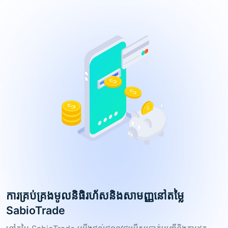
ការគ្រប់គ្រងមូលនិធិរហ័សនិងសាមញ្ញនៅតម្លៃ
SabioTrade