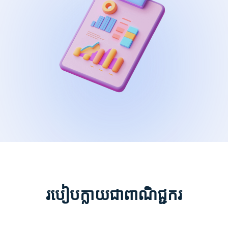
របៀបក្លាយជាពាណិជ្ជករ