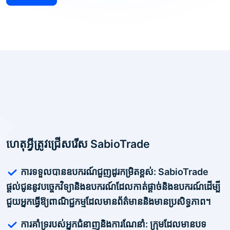
ហេតុអ្វីត្រូវជ្រើសរើស SabioTrade
ការទទួលបានឧបករណ៍ជួញដូរកម្រិតខ្ពស់: SabioTrade
ផ្តល់ជូននូវបច្ចេកវិទ្យានិងឧបករណ៍ដែលកាត់ផ្តាច់និងឧបករណ៍ដើម្បី
ជួយអ្នកធ្វើឱ្យពាណិជ្ជកម្មដែលមានព័ត៌មាននិងមានប្រសិទ្ធភាព។
ការគាំទ្ររបស់អ្នកជំនាញនិងការណែនាំ: ក្រុមដែលមានបទ