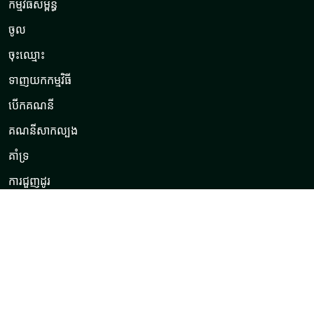
កម្មវិធីសម្ព័ន្ធ
ចូល
ចុះ​ឈ្មោះ
ទាញយកកម្មវិធី
បើក​គណនី
គណនីសាកល្បង
គាំទ្រ
ការជួញដូរ
English
العربيّة
Indonesia
ไทย