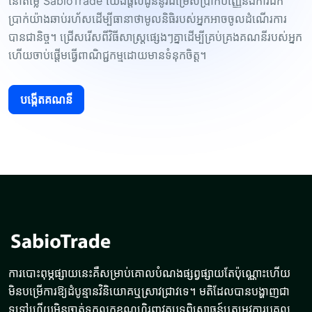
នៅតម្លៃ SabioTrade យើងផ្តល់ជូននូវជម្រើសប្រាក់បញ្ញើនិងការដក
ប្រាក់យ៉ាងឆាប់រហ័សដើម្បីធានាថាមូលនិធិរបស់អ្នកអាចចូលដំណើរការ
បានជានិច្ច។ ជ្រើសរើសពីវិធីសាស្រ្តផ្សេងៗគ្នាដើម្បីគ្រប់គ្រងគណនីរបស់អ្នក
ហើយចាប់ផ្តើមធ្វើពាណិជ្ជកម្មដោយមានទំនុកចិត្ត។
បង្កើតគណនី
ការបោះពុម្ភផ្សាយនេះគឺសម្រាប់គោលបំណងផ្សព្វផ្សាយតែប៉ុណ្ណោះហើយ
មិនបម្រើការឱ្យដំបូន្មានវិនិយោគឬស្រាវជ្រាវទេ។ មតិដែលបានបង្ហាញជា
ទូទៅហើយមិនចាត់ទុកលក្ខខណ្ឌហិរញ្ញវត្ថុបទពិសោធន៍ឬតម្រូវការបុគ្គល