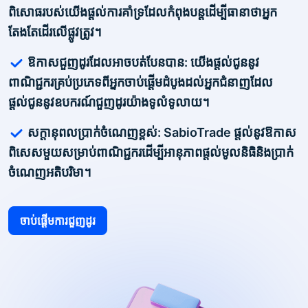
ពិសោធរបស់យើងផ្តល់ការគាំទ្រដែលកំពុងបន្តដើម្បីធានាថាអ្នក
តែងតែដើរលើផ្លូវត្រូវ។
ឱកាសជួញដូរដែលអាចបត់បែនបាន: យើងផ្តល់ជូននូវ
ពាណិជ្ជករគ្រប់ប្រភេទពីអ្នកចាប់ផ្តើមដំបូងដល់អ្នកជំនាញដែល
ផ្តល់ជូននូវឧបករណ៍ជួញដូរយ៉ាងទូលំទូលាយ។
សក្តានុពលប្រាក់ចំណេញខ្ពស់: SabioTrade ផ្តល់នូវឱកាស
ពិសេសមួយសម្រាប់ពាណិជ្ជករដើម្បីអានុភាពផ្តល់មូលនិធិនិងប្រាក់
ចំណេញអតិបរិមា។
ចាប់ផ្តើមការជួញដូរ