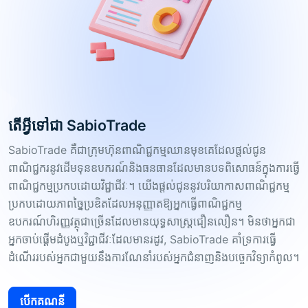
តើអ្វីទៅជា SabioTrade
SabioTrade គឺជាក្រុមហ៊ុនពាណិជ្ជកម្មឈានមុខគេដែលផ្តល់ជូន
ពាណិជ្ជករនូវដើមទុនឧបករណ៍និងធនធានដែលមានបទពិសោធន៍ក្នុងការធ្វើ
ពាណិជ្ជកម្មប្រកបដោយវិជ្ជាជីវៈ។ យើងផ្តល់ជូននូវបរិយាកាសពាណិជ្ជកម្ម
ប្រកបដោយភាពច្នៃប្រឌិតដែលអនុញ្ញាតឱ្យអ្នកធ្វើពាណិជ្ជកម្ម
ឧបករណ៍ហិរញ្ញវត្ថុជាច្រើនដែលមានយុទ្ធសាស្រ្តជឿនលឿន។ មិនថាអ្នកជា
អ្នកចាប់ផ្តើមដំបូងឬវិជ្ជាជីវៈដែលមានរដូវ, SabioTrade គាំទ្រការធ្វើ
ដំណើររបស់អ្នកជាមួយនឹងការណែនាំរបស់អ្នកជំនាញនិងបច្ចេកវិទ្យាកំពូល។
បើក​គណនី