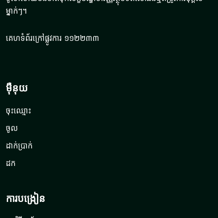
ម្នាក់ៗ។
គេហទំព័រក្រៅផ្លូវការ ១១២២៣៣
ម៉ឺនុយ
ចុះឈ្មោះ
ចូល
ដាក់ប្រាក់
ដក
ការបង្រៀន