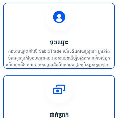
ចុះ​ឈ្មោះ
ការចុះឈ្មោះនៅលើ SabioTrade រហ័សនិងងាយស្រួល។ គ្រាន់តែ
បំពេញទម្រង់បែបបទចុះឈ្មោះរបស់យើងដើម្បីបង្កើតគណនីរបស់អ្នក
ហើយអ្នកនឹងទទួលបានការចូលដំណើរការជួញដូរកម្រិតខ្ពស់ភ្លាមៗរបស់
យើងដើម្បីចាប់ផ្តើមដំណើរពាណិជ្ជកម្មរបស់អ្នក។
ដាក់ប្រាក់