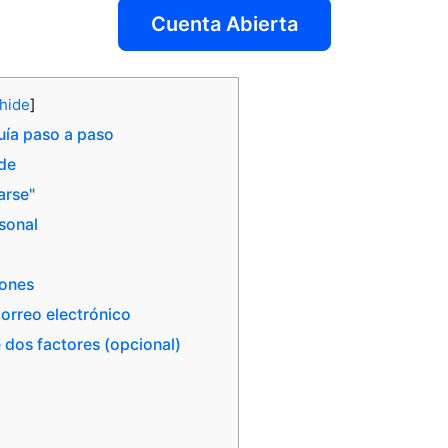
Cuenta Abierta
hide
]
uía paso a paso
ade
arse"
sonal
iones
correo electrónico
e dos factores (opcional)