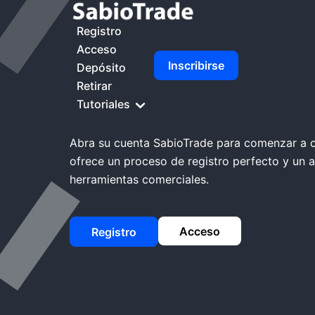
Inicio
SabioTrade Abrir Cuenta
Registro
Acceso
Inscribirse
Depósito
Retirar
SabioTrade Abri
Tutoriales
Abra su cuenta SabioTrade para comenzar a o
ofrece un proceso de registro perfecto y un a
herramientas comerciales.
Acceso
Registro