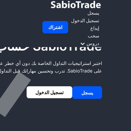
الصفحة الرئيسية
SabioTrade حساب تجريبي
يسجل
تسجيل الدخول
اشتراك
إيداع
سحب
SabioTrade حساب تجريبي
دروس
اختبر استراتيجيات التداول الخاصة بك دون أي خطر 
على SabioTrade. تدرب وتحسين مهاراتك قبل التداول بأموال حقيقية.
تسجيل الدخول
يسجل