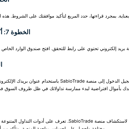
الخطوة 7: أكمل عملية التحقق من البريد الإلكتروني
الخط
بمجرد تنشيط حسابك التجريبي، ستتمكن من تسجيل الدخول إلى م
دك بأموال افتراضية لبدء ممارسة تداولاتك في ظل ظروف السوق في 
الآن بعد أن قمت بإعداد حسابك التجريبي، خذ وقتك لاستكشاف منصة de
مختلفة واحصل على إحساس بواجهة المنصة، وتأكد من أنك 