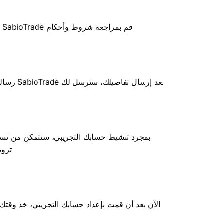
قم بمراجعة شروط وأحكام SabioTrade بعناية. بمجرد قراءتها، حدد المربع لتأكيد موافقتك على الشروط. هذه الخطوة ضرورية قبل متابعة تسجيل الحساب التجريبي.
بعد إرسال تفاصيلك، سترسل لك SabioTrade رسالة بريد إلكتروني تحتوي على رابط للتحقق. افتح صندوق الوارد الخاص بك وانقر على الرابط، وسيتم تنشيط حسابك التجريبي.
تزوي