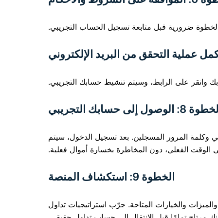
وة 8: الوصول إلى حسابك التجريبي
نصة SabioTrade باستخدام عنوان بريدك الإلكتروني وكلمة المرور المسجلين. بعد تسجيل الدخول، سيتم
الوقت الفعلي، دون المخاطرة بخسارة أموال فعلية.
الخطوة 9: استكشاف المنصة
SabioTra. تعرف على أدوات التداول المتنوعة والميزات والخيارات المتاحة. جرّب استراتيجيات تداول
مرتاح تمامًا قبل الانتقال إلى حساب تداول حقيقي.