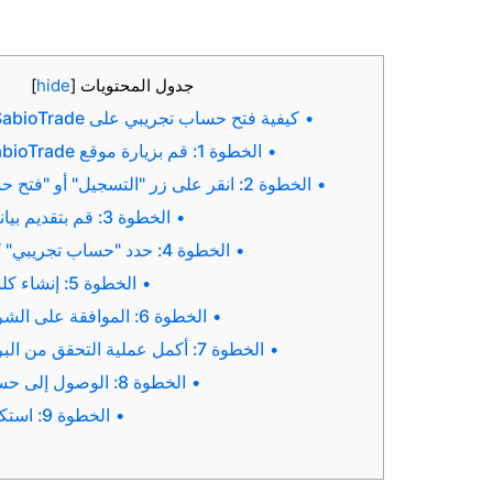
جدول المحتويات
[
hide
]
كيفية فتح حساب تجريبي على SabioTrade: دليل للمبتدئين
الخطوة 1: قم بزيارة موقع SabioTrade الإلكتروني
الخطوة 2: انقر على زر "التسجيل" أو "فتح حساب تجريبي"
الخطوة 3: قم بتقديم بياناتك الشخصية
الخطوة 4: حدد "حساب تجريبي" كنوع الحساب
الخطوة 5: إنشاء كلمة مرور قوية
الخطوة 6: الموافقة على الشروط والأحكام
الخطوة 7: أكمل عملية التحقق من البريد الإلكتروني
الخطوة 8: الوصول إلى حسابك التجريبي
الخطوة 9: استكشاف المنصة