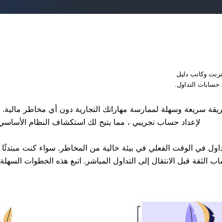
ترنت وكاتب دليل
حسابات التداول.
فتح حساب تجاري تجريبي على SabiotRade طريقة سريعة وسهلة لممارسة مهاراتك التجارية دون
لإعداد حساب تجريبي ، مما يتيح لك استكشاف النظام الأساسي 
يمكنك تجربة التداول في الوقت الفعلي في بيئة خالية من المخاطر. سواء كنت مب
قة قبل الانتقال إلى التداول المباشر. اتبع هذه الخطوات السهلة وابدأ التدريب 