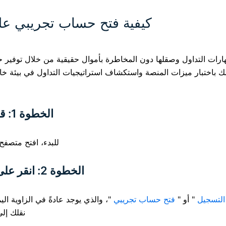
كيفية فتح حساب تجريبي على SabioTrade: دليل للمب
رات التداول وصقلها دون المخاطرة بأموال حقيقية من خلال توفير حس
ك باختبار ميزات المنصة واستكشاف استراتيجيات التداول في بيئة خا
الخطوة 1: قم بزيارة موقع SabioTrade الإلكتروني
للبدء، افتح متصفح
الخطوة 2: انقر على زر "التسجيل" أو "فتح حساب تجريبي"
التسجيل
" أو "
فتح حساب تجريبي
"، والذي يوجد عادةً في الزاوية ال
نقلك إل