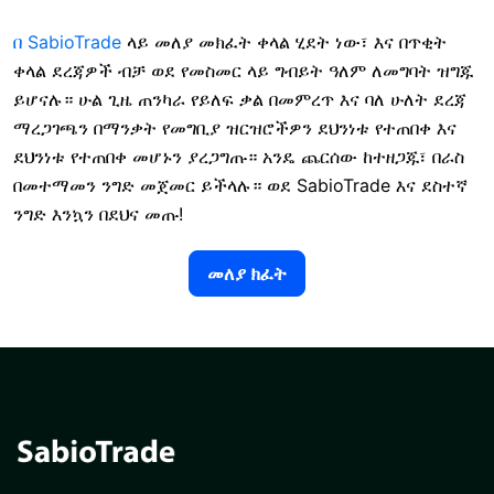
በ SabioTrade
ላይ መለያ መክፈት
ቀላል ሂደት ነው፣ እና በጥቂት
ቀላል ደረጃዎች ብቻ ወደ የመስመር ላይ ግብይት ዓለም ለመግባት ዝግጁ
ይሆናሉ። ሁል ጊዜ ጠንካራ የይለፍ ቃል በመምረጥ እና ባለ ሁለት ደረጃ
ማረጋገጫን በማንቃት የመግቢያ ዝርዝሮችዎን ደህንነቱ የተጠበቀ እና
ደህንነቱ የተጠበቀ መሆኑን ያረጋግጡ። አንዴ ጨርሰው ከተዘጋጁ፣ በራስ
በመተማመን ንግድ መጀመር ይችላሉ። ወደ SabioTrade እና ደስተኛ
ንግድ እንኳን በደህና መጡ!
መለያ ክፈት