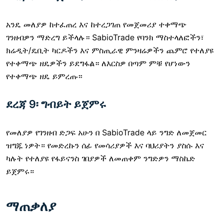
አንዴ መለያዎ ከተፈጠረ እና ከተረጋገጠ የመጀመሪያ ተቀማጭ
ገንዘብዎን ማድረግ ይችላሉ። SabioTrade የባንክ ማስተላለፎችን፣
ክሬዲት/ዴቢት ካርዶችን እና ምስጢራዊ ምንዛሬዎችን ጨምሮ የተለያዩ
የተቀማጭ ዘዴዎችን ይደግፋል። ለእርስዎ በጣም ምቹ የሆነውን
የተቀማጭ ዘዴ ይምረጡ።
ደረጃ 9፡ ግብይት ይጀምሩ
የመለያዎ የገንዘብ ድጋፍ አሁን በ SabioTrade ላይ ንግድ ለመጀመር
ዝግጁ ነዎት። የመድረኩን ሰፊ የመሳሪያዎች እና ባህሪያትን ያስሱ እና
ካሉት የተለያዩ የፋይናንስ ገበያዎች ለመጠቀም ንግድዎን ማስኬድ
ይጀምሩ።
ማጠቃለያ