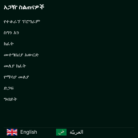
አጋዥ ስልጠናዎች
የተቆራኘ ፕሮግራም
ስግን እን
ክፈት
መተግበሪያ አውርድ
መለያ ክፈት
የማሳያ መለያ
ድጋፍ
ግብይት
English
العربيّة