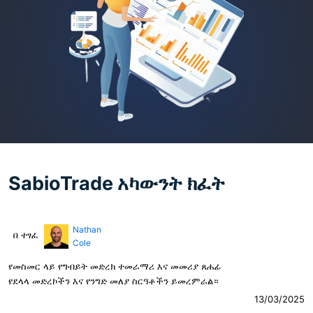
SabioTrade አካውንት ክፈት
Nathan
በ ተፃፈ
Cole
የመስመር ላይ የግብይት መድረክ ተመራማሪ እና መመሪያ ጸሐፊ
የደላላ መድረኮችን እና የንግድ መለያ ስርዓቶችን ይመረምራል።
13/03/2025