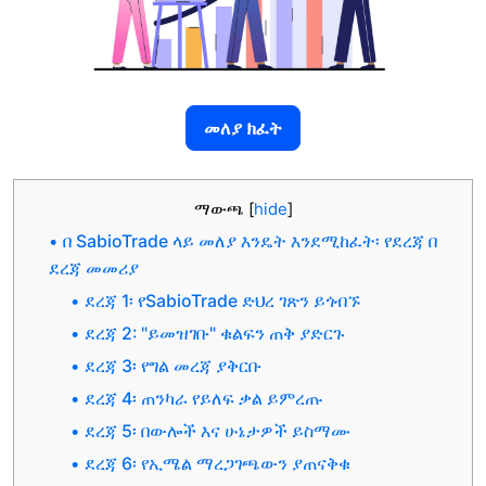
መለያ ክፈት
ማውጫ
[
hide
]
በ SabioTrade ላይ መለያ እንዴት እንደሚከፈት፡ የደረጃ በ
ደረጃ መመሪያ
ደረጃ 1፡ የSabioTrade ድህረ ገጽን ይጎብኙ
ደረጃ 2: "ይመዝገቡ" ቁልፍን ጠቅ ያድርጉ
ደረጃ 3፡ የግል መረጃ ያቅርቡ
ደረጃ 4፡ ጠንካራ የይለፍ ቃል ይምረጡ
ደረጃ 5፡ በውሎች እና ሁኔታዎች ይስማሙ
ደረጃ 6፡ የኢሜል ማረጋገጫውን ያጠናቅቁ