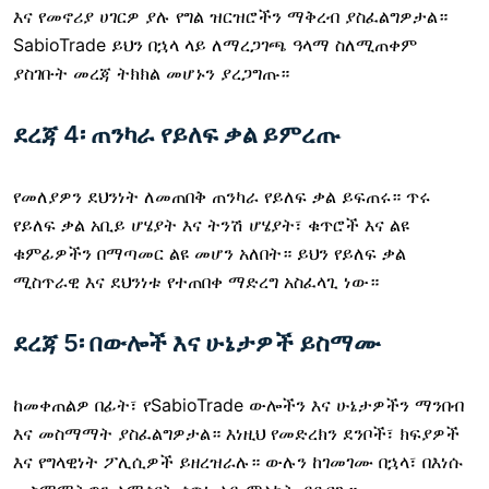
እና የመኖሪያ ሀገርዎ ያሉ የግል ዝርዝሮችን ማቅረብ ያስፈልግዎታል።
SabioTrade ይህን በኋላ ላይ ለማረጋገጫ ዓላማ ስለሚጠቀም
ያስገቡት መረጃ ትክክል መሆኑን ያረጋግጡ።
ደረጃ 4፡ ጠንካራ የይለፍ ቃል ይምረጡ
የመለያዎን ደህንነት ለመጠበቅ ጠንካራ የይለፍ ቃል ይፍጠሩ። ጥሩ
የይለፍ ቃል አቢይ ሆሄያት እና ትንሽ ሆሄያት፣ ቁጥሮች እና ልዩ
ቁምፊዎችን በማጣመር ልዩ መሆን አለበት። ይህን የይለፍ ቃል
ሚስጥራዊ እና ደህንነቱ የተጠበቀ ማድረግ አስፈላጊ ነው።
ደረጃ 5፡ በውሎች እና ሁኔታዎች ይስማሙ
ከመቀጠልዎ በፊት፣ የSabioTrade ውሎችን እና ሁኔታዎችን ማንበብ
እና መስማማት ያስፈልግዎታል። እነዚህ የመድረክን ደንቦች፣ ክፍያዎች
እና የግላዊነት ፖሊሲዎች ይዘረዝራሉ። ውሉን ከገመገሙ በኋላ፣ በእነሱ