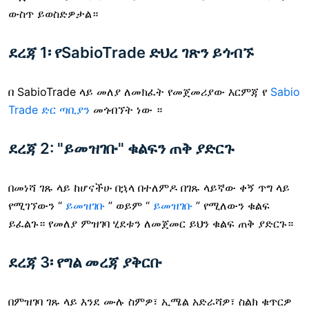
ውስጥ ይወስድዎታል።
ደረጃ 1፡ የSabioTrade ድህረ ገጽን ይጎብኙ
በ SabioTrade ላይ መለያ ለመክፈት የመጀመሪያው እርምጃ የ
Sabio
Trade ድር ጣቢያን
መጎብኘት ነው ።
ደረጃ 2: "ይመዝገቡ" ቁልፍን ጠቅ ያድርጉ
በመነሻ ገጹ ላይ ከሆናችሁ በኋላ
በተለምዶ በገጹ ላይኛው ቀኝ ጥግ ላይ
የሚገኘውን “
ይመዝገቡ
” ወይም “
ይመዝገቡ
” የሚለውን ቁልፍ
ይፈልጉ። የመለያ ምዝገባ ሂደቱን ለመጀመር ይህን ቁልፍ ጠቅ ያድርጉ።
ደረጃ 3፡ የግል መረጃ ያቅርቡ
በምዝገባ ገጹ ላይ እንደ ሙሉ ስምዎ፣ ኢሜል አድራሻዎ፣ ስልክ ቁጥርዎ