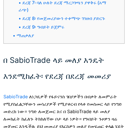
ደረጃ 7፡ ባለ ሁለት ደረጃ ማረጋገጫን ያዋቅሩ (አማ
ራጭ)
ደረጃ 8፡ የመጀመሪያውን ተቀማጭ ገንዘብ ያድርጉ
ደረጃ 9፡ ግብይት ይጀምሩ
ማጠቃለያ
በ SabioTrade ላይ መለያ እንዴት
እንደሚከፈት፡ የደረጃ በደረጃ መመሪያ
SabioTrade
ለነጋዴዎች የፋይናንስ ገበያዎችን በብቃት ለመምራት
የሚያስፈልጋቸውን መሳሪያዎች የሚያቀርብ የላቀ የመስመር ላይ የንግድ
መድረክ ነው። ንግድ ለመጀመር እና በ SabioTrade ላይ መለያ
ለመክፈት ከፈለጉ ትክክለኛው ቦታ ላይ ነዎት። የግብይት ጉዞዎን ዛሬ
መጀመር እንዲችሉ ይህ መመሪያ የእርስዎን መለያ የመፍጠር ቀላል ሂደት