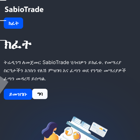
መነሻ
SabioTrade አካውንት ክፈት
ክፈት
SabioTrade አካውንት
ክፈት
ትሬዲንግ ለመጀመር SabioTrade ሂሳብዎን ይክፈቱ. የመሣሪያ
ስርዓታችን እንከን የለሽ ምዝገባ እና ፈጣን ወደ የንግድ መሣሪያዎች
ፈጣን መዳረሻ ይሰጣል.
ግባ
ይመዝገቡ