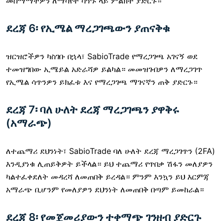
መስማማትዎን ለማሳየት ሳጥኑ ላይ ምልክት ያድርጉ።
ደረጃ 6፡ የኢሜል ማረጋገጫውን ያጠናቅቁ
ዝርዝሮችዎን ካስገቡ በኋላ፣ SabioTrade የማረጋገጫ አገናኝ ወደ
ተመዝግበው ኢሜይል አድራሻዎ ይልካል። መመዝገብዎን ለማረጋገጥ
የኢሜል ሳጥንዎን ይክፈቱ እና የማረጋገጫ ማገናኛን ጠቅ ያድርጉ።
ደረጃ 7፡ ባለ ሁለት ደረጃ ማረጋገጫን ያዋቅሩ
(አማራጭ)
ለተጨማሪ ደህንነት፣ SabioTrade ባለ ሁለት ደረጃ ማረጋገጥን (2FA)
እንዲያነቁ ሊጠይቅዎት ይችላል። ይህ ተጨማሪ የጥበቃ ሽፋን መለያዎን
ካልተፈቀደለት መዳረሻ ለመጠበቅ ይረዳል። ምንም እንኳን ይህ እርምጃ
አማራጭ ቢሆንም የመለያዎን ደህንነት ለመጠበቅ በጣም ይመከራል።
ደረጃ 8፡ የመጀመሪያውን ተቀማጭ ገንዘብ ያድርጉ