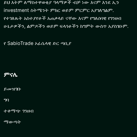
ይህ እትም ለማስተዋወቂያ ዓላማዎች ብቻ ነው እናም እንደ ኢን
investment ስትሜንት ምክር ወይም ምርምር አያገለግልም.
የተገለጹት አስተያየቶች አጠቃላይ ናቸው እናም የግለሰባዊ የገንዘብ
ሁኔታዎችን, ልምዶችን ወይም ፍላጎቶችን ከግምት ውስጥ አያስገቡም.
የ SabioTrade ኦፊሴላዊ ድር ጣቢያ
ምናሌ
ይመዝገቡ
ግባ
ተቀማጭ ገንዘብ
ማውጣት