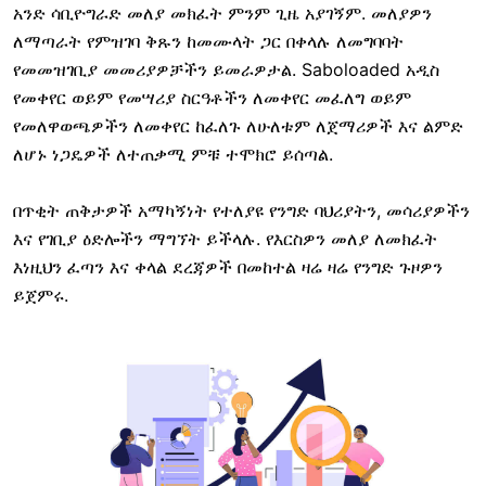
አንድ ሳቢዮግራድ መለያ መክፈት ምንም ጊዜ አያገኝም. መለያዎን
ለማጣራት የምዝገባ ቅጹን ከመሙላት ጋር በቀላሉ ለመግባባት
የመመዝገቢያ መመሪያዎቻችን ይመራዎታል. Saboloaded አዲስ
የመቀየር ወይም የመሣሪያ ስርዓቶችን ለመቀየር መፈለግ ወይም
የመለዋወጫዎችን ለመቀየር ከፈለጉ ለሁለቱም ለጀማሪዎች እና ልምድ
ለሆኑ ነጋዴዎች ለተጠቃሚ ምቹ ተሞክሮ ይሰጣል.
በጥቂት ጠቅታዎች አማካኝነት የተለያዩ የንግድ ባህሪያትን, መሳሪያዎችን
እና የገቢያ ዕድሎችን ማግኘት ይችላሉ. የእርስዎን መለያ ለመክፈት
እነዚህን ፈጣን እና ቀላል ደረጃዎች በመከተል ዛሬ ዛሬ የንግድ ጉዞዎን
ይጀምሩ.