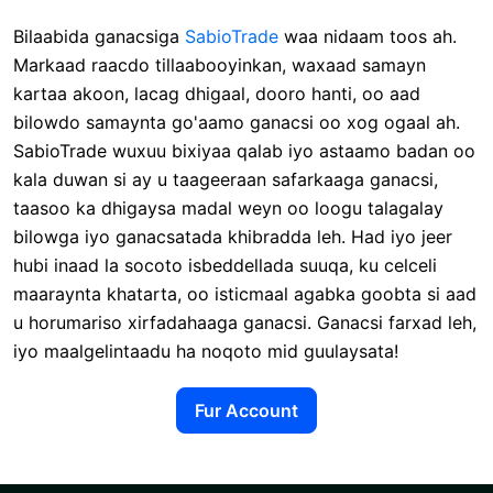
Bilaabida ganacsiga
SabioTrade
waa nidaam toos ah.
Markaad raacdo tillaabooyinkan, waxaad samayn
kartaa akoon, lacag dhigaal, dooro hanti, oo aad
bilowdo samaynta go'aamo ganacsi oo xog ogaal ah.
SabioTrade wuxuu bixiyaa qalab iyo astaamo badan oo
kala duwan si ay u taageeraan safarkaaga ganacsi,
taasoo ka dhigaysa madal weyn oo loogu talagalay
bilowga iyo ganacsatada khibradda leh. Had iyo jeer
hubi inaad la socoto isbeddellada suuqa, ku celceli
maaraynta khatarta, oo isticmaal agabka goobta si aad
u horumariso xirfadahaaga ganacsi. Ganacsi farxad leh,
iyo maalgelintaadu ha noqoto mid guulaysata!
Fur Account