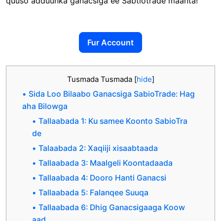
quuso adduunka ganacsiga ee Sabtiotrade maanta!
Fur Account
Tusmada Tusmada
[
hide
]
Sida Loo Bilaabo Ganacsiga SabioTrade: Hag
aha Bilowga
Tallaabada 1: Ku samee Koonto SabioTra
de
Talaabada 2: Xaqiiji xisaabtaada
Tallaabada 3: Maalgeli Koontadaada
Tallaabada 4: Dooro Hanti Ganacsi
Tallaabada 5: Falanqee Suuqa
Tallaabada 6: Dhig Ganacsigaaga Koow
aad