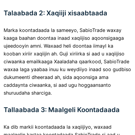
Talaabada 2: Xaqiiji xisaabtaada
Marka koontadaada la sameeyo, SabioTrade waxay
kaaga baahan doontaa inaad xaqiijiso aqoonsigaaga
ujeedooyin amni. Waxaad heli doontaa iimayl ka
kooban xiriir xaqiijin ah. Guji xiriirka si aad u xaqiijiso
ciwaanka emailkaaga Xaaladaha qaarkood, SabioTrade
waxaa laga yaabaa inuu ku weydiiyo inaad soo gudbiso
dukumeenti dheeraad ah, sida aqoonsiga ama
caddaynta ciwaanka, si aad ugu hoggaansanto
shuruudaha sharciga.
Tallaabada 3: Maalgeli Koontadaada
Ka dib markii koontadaada la xaqiijiyo, waxaad
maalgelin kartaa koontadaada SabioTrade si aad u