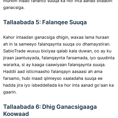
muhiim inaad fahanto suuqa ka hor inta aanad bilaabin
ganacsiga.
Tallaabada 5: Falanqee Suuqa
Kahor intaadan ganacsiga dhigin, waxaa lama huraan
ah in la sameeyo falanqaynta suuqa oo dhamaystiran.
SabioTrade wuxuu bixiyaa qalab kala duwan, oo ay ku
jiraan jaantusyada, falanqaynta farsamada, iyo quudinta
wararka, si ay kaaga caawiyaan falanqaynta suuqa.
Haddii aad isticmaasho falanqayn aasaasi ah ama
farsamo, hubi inaad qiimeyso xaaladaha suuqa ee
hadda jira iyo isbeddellada ka hor inta aanad go'aan ka
gaarin.
Tallaabada 6: Dhig Ganacsigaaga
Koowaad