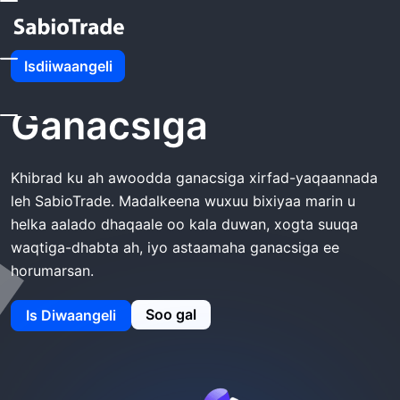
Guriga
SabioTrade Ganacsiga
Isdiiwaangeli
SabioTrade
Ganacsiga
Khibrad ku ah awoodda ganacsiga xirfad-yaqaannada
leh SabioTrade. Madalkeena wuxuu bixiyaa marin u
helka aalado dhaqaale oo kala duwan, xogta suuqa
waqtiga-dhabta ah, iyo astaamaha ganacsiga ee
horumarsan.
Soo gal
Is Diwaangeli