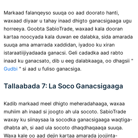
Markaad falanqeyso suuqa oo aad doorato hanti,
waxaad diyaar u tahay inaad dhigto ganacsigaaga ugu
horreeya. Goobta SabioTrade, waxaad kala dooran
kartaa noocyada kala duwan ee dalabka, sida amarada
suuqa ama amarrada xaddidan, iyadoo ku xiran
istaraatiijiyadaada ganacsi. Geli cadadka aad rabto
inaad ku ganacsato, dib u eeg dalabkaaga, oo dhagsii "
Gudbi
" si aad u fuliso ganacsiga.
Tallaabada 7: La Soco Ganacsigaaga
Kadib markaad meel dhigto meheradahaaga, waxaa
muhiim ah inaad si joogto ah ula socoto. SabioTrade
waxay ku siinaysaa la socodka ganacsigaaga waqtiga-
dhabta ah, si aad ula socoto dhaqdhaqaaqa suuqa.
Waxa kale oo aad dejin kartaa amarada joojinta-