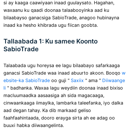
si ay kaaga caawiyaan inaad guulaysato. Hagahan,
waxaanu ku qaadi doonaa talaabooyinka aad ku
bilaabayso ganacsiga SabioTrade, anagoo hubinayna
inaad ka hesho khibrada ugu fiican goobta.
Tallaabada 1: Ku samee Koonto
SabioTrade
Talaabada ugu horeysa ee lagu bilaabayo safarkaaga
ganacsi SabioTrade waa inaad abuurto akoon. Booqo
w
ebsite-ka SabioTrade
oo guji "
Saxiix
" ama "
Diiwaange
li
" badhanka. Waxaa lagu weydiin doonaa inaad bixiso
macluumaadka aasaasiga ah sida magacaaga,
cinwaankaaga iimaylka, lambarka taleefanka, iyo dalka
aad degan tahay. Ka dib markaad geliso
faahfaahintaada, dooro erayga sirta ah ee adag oo
buuxi habka diiwaangelinta.