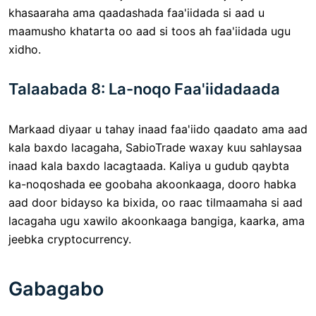
khasaaraha ama qaadashada faa'iidada si aad u
maamusho khatarta oo aad si toos ah faa'iidada ugu
xidho.
Talaabada 8: La-noqo Faa'iidadaada
Markaad diyaar u tahay inaad faa'iido qaadato ama aad
kala baxdo lacagaha, SabioTrade waxay kuu sahlaysaa
inaad kala baxdo lacagtaada. Kaliya u gudub qaybta
ka-noqoshada ee goobaha akoonkaaga, dooro habka
aad door bidayso ka bixida, oo raac tilmaamaha si aad
lacagaha ugu xawilo akoonkaaga bangiga, kaarka, ama
jeebka cryptocurrency.
Gabagabo