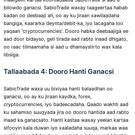
bilowdo ganacsi. SabioTrade waxay taageertaa habab
badan oo deebaaji ah, oo ay ku jiraan xawilaadaha
bangiga, kaararka deynta/debit-ka, iyo lacagaha loo
yaqaan 'cryptocurrencies'. Dooro habka deebaajiga ee
aad door bidayso, geli tirada aad rabto inaad dhigato,
oo raac tilmaamaha si aad u dhamaystirto wax kala
iibsiga.
Tallaabada 4: Dooro Hanti Ganacsi
SabioTrade waxa uu bixiyaa hanti balaadhan oo
ganacsi, oo ay ku jiraan kaydka, forex,
cryptocurrencies, iyo badeecadaha. Qaado wakhti aad
ku sahamiso suuqyada jira oo dooro hantida aad rabto
inaad ka ganacsato. Hanti kastaa waxay yeelan kartaa
sifooyin kala duwan iyo xaaladaha suuqa, markaa waa