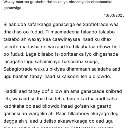
Waxay baartaa goobaha dallaalka iyo nidaamyada xisaabaadka
ganacsiga.
13/03/2025
Bilaabidda safarkaaga ganacsiga ee Sabtiotrade waa
dhakhso oo fudud. Tilmaamadeena talaabo talaabo
talaabo ah waxay kaa caawineysaa inaad ku dhex
socoto madasha oo waxaad ku bilaabataa dhowr ficil
oo fudud. Laga bilaabo is-qoritaanka iyo dhigashada
lacagaha lagu sahaminayo fursadaha suuqa,
Sabagiotrade wuxuu bixiyaa dhammaan aaladaha aad
ugu baahan tahay inaad si kalsooni leh u bilowdo.
Haddii aad tahay qof bilow ah ama ganacsade khibrad
leh, waxaad si dhakhso leh u baran kartaa xadhkaha
xadhkaha oo aad bilowdo inaad go'aan ka gaarto
ganacsi oo wargelin ah. Raac tillaabooyinkayaga deg
degga ah si aad u dejiso akaawnkaaga oo aad ugu