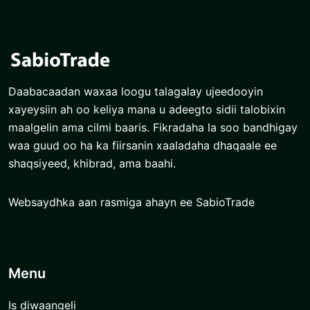
Daabacaadan waxaa loogu talagalay ujeedooyin
xayeysiin ah oo keliya mana u adeegto sidii talobixin
maalgelin ama cilmi baaris. Fikradaha la soo bandhigay
waa guud oo ha ka fiirsanin xaaladaha dhaqaale ee
shaqsiyeed, khibrad, ama baahi.
Websaydhka aan rasmiga ahayn ee SabioTrade
Menu
Is diwaangeli