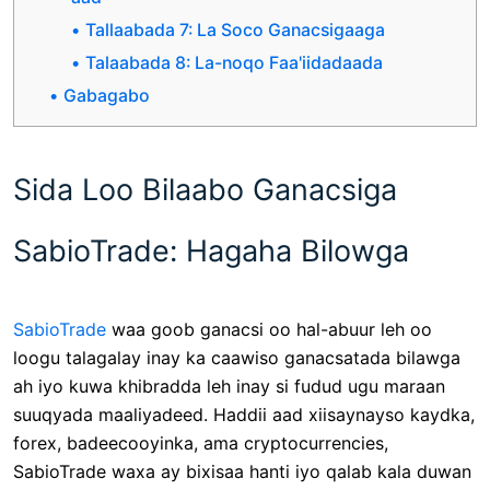
Tallaabada 7: La Soco Ganacsigaaga
Talaabada 8: La-noqo Faa'iidadaada
Gabagabo
Sida Loo Bilaabo Ganacsiga
SabioTrade: Hagaha Bilowga
SabioTrade
waa goob ganacsi oo hal-abuur leh oo
loogu talagalay inay ka caawiso ganacsatada bilawga
ah iyo kuwa khibradda leh inay si fudud ugu maraan
suuqyada maaliyadeed. Haddii aad xiisaynayso kaydka,
forex, badeecooyinka, ama cryptocurrencies,
SabioTrade waxa ay bixisaa hanti iyo qalab kala duwan