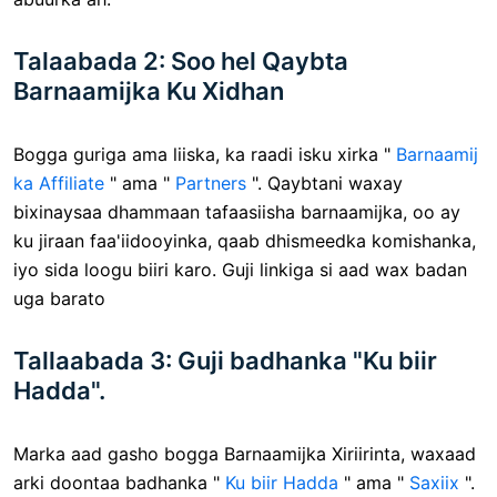
Talaabada 2: Soo hel Qaybta
Barnaamijka Ku Xidhan
Bogga guriga ama liiska, ka raadi isku xirka "
Barnaamij
ka Affiliate
" ama "
Partners
". Qaybtani waxay
bixinaysaa dhammaan tafaasiisha barnaamijka, oo ay
ku jiraan faa'iidooyinka, qaab dhismeedka komishanka,
iyo sida loogu biiri karo. Guji linkiga si aad wax badan
uga barato
Tallaabada 3: Guji badhanka "Ku biir
Hadda".
Marka aad gasho bogga Barnaamijka Xiriirinta, waxaad
arki doontaa badhanka "
Ku biir Hadda
" ama "
Saxiix
".