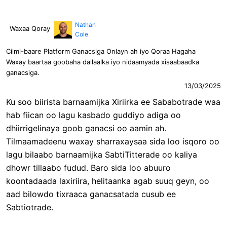
Nathan
Waxaa Qoray
Cole
Cilmi-baare Platform Ganacsiga Onlayn ah iyo Qoraa Hagaha
Waxay baartaa goobaha dallaalka iyo nidaamyada xisaabaadka
ganacsiga.
13/03/2025
Ku soo biirista barnaamijka Xiriirka ee Sababotrade waa
hab fiican oo lagu kasbado guddiyo adiga oo
dhiirrigelinaya goob ganacsi oo aamin ah.
Tilmaamadeenu waxay sharraxaysaa sida loo isqoro oo
lagu bilaabo barnaamijka SabtiTitterade oo kaliya
dhowr tillaabo fudud. Baro sida loo abuuro
koontadaada laxiriira, helitaanka agab suuq geyn, oo
aad bilowdo tixraaca ganacsatada cusub ee
Sabtiotrade.