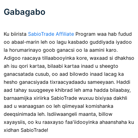
Gabagabo
Ku biirista
SabioTrade Affiliate
Program waa hab fudud
oo abaal-marin leh oo lagu kasbado guddiyada iyadoo
la horumarinayo goob ganacsi oo la aamini karo.
Adigoo raacaya tillaabooyinka kore, waxaad si dhakhso
ah isu qori kartaa, bilaabi kartaa inaad u sheegto
ganacsatada cusub, oo aad bilowdo inaad lacag ka
hesho ganacsiyada tixraacyadaadu sameeyaan. Haddi
aad tahay suuqgeeye khibrad leh ama hadda bilaabay,
barnaamijka xiriirka SabioTrade wuxuu bixiyaa dakhli
aad u wanaagsan oo leh qiimeyaal komishanka
deeqsinimada leh. Isdiiwaangeli maanta, billow
xayaysiis, oo ku raaxayso faa'iidooyinka ahaanshaha ku
xidhan SabioTrade!