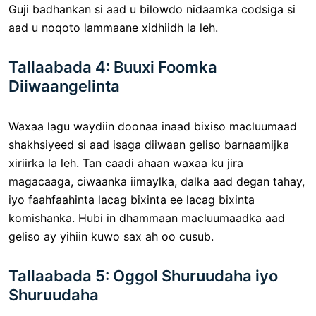
Guji badhankan si aad u bilowdo nidaamka codsiga si
aad u noqoto lammaane xidhiidh la leh.
Tallaabada 4: Buuxi Foomka
Diiwaangelinta
Waxaa lagu waydiin doonaa inaad bixiso macluumaad
shakhsiyeed si aad isaga diiwaan geliso barnaamijka
xiriirka la leh. Tan caadi ahaan waxaa ku jira
magacaaga, ciwaanka iimaylka, dalka aad degan tahay,
iyo faahfaahinta lacag bixinta ee lacag bixinta
komishanka. Hubi in dhammaan macluumaadka aad
geliso ay yihiin kuwo sax ah oo cusub.
Tallaabada 5: Oggol Shuruudaha iyo
Shuruudaha