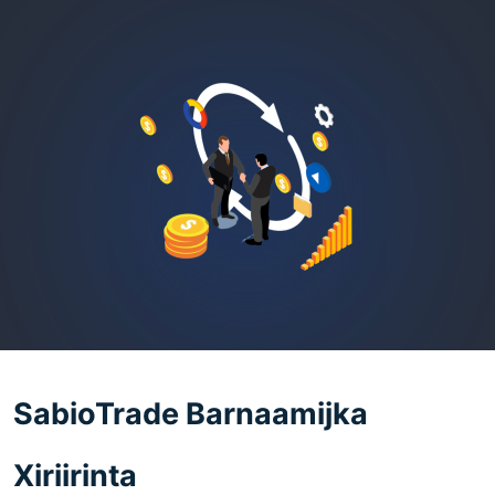
SabioTrade Barnaamijka
Xiriirinta