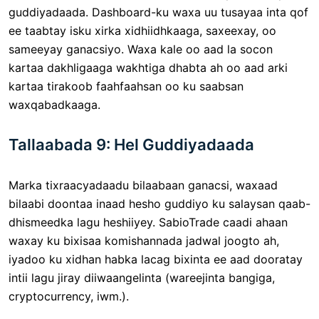
guddiyadaada. Dashboard-ku waxa uu tusayaa inta qof
ee taabtay isku xirka xidhiidhkaaga, saxeexay, oo
sameeyay ganacsiyo. Waxa kale oo aad la socon
kartaa dakhligaaga wakhtiga dhabta ah oo aad arki
kartaa tirakoob faahfaahsan oo ku saabsan
waxqabadkaaga.
Tallaabada 9: Hel Guddiyadaada
Marka tixraacyadaadu bilaabaan ganacsi, waxaad
bilaabi doontaa inaad hesho guddiyo ku salaysan qaab-
dhismeedka lagu heshiiyey. SabioTrade caadi ahaan
waxay ku bixisaa komishannada jadwal joogto ah,
iyadoo ku xidhan habka lacag bixinta ee aad dooratay
intii lagu jiray diiwaangelinta (wareejinta bangiga,
cryptocurrency, iwm.).