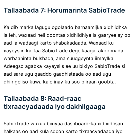
Tallaabada 7: Horumarinta SabioTrade
Ka dib marka lagugu ogolaado barnaamijka xidhiidhka
la leh, waxaad heli doontaa xidhiidhiye la gaaryeelay oo
aad la wadaagi karto shabakadaada. Waxaad ku
xayeysiin kartaa SabioTrade degelkaaga, akoonnada
warbaahinta bulshada, ama suuqgeynta iimaylka.
Adeegso agabka xayaysiis ee uu bixiyo SabioTrade si
aad sare ugu qaaddo gaadhistaada oo aad ugu
dhiirigeliso kuwa kale inay ku soo biiraan goobta.
Tallaabada 8: Raad-raac
tixraacyadaada iyo dakhligaaga
SabioTrade wuxuu bixiyaa dashboard-ka xidhiidhsan
halkaas oo aad kula socon karto tixraacyadaada iyo