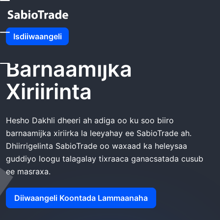
Guriga
SabioTrade Barnaamijka Xiriirinta
Isdiiwaangeli
SabioTrade
Barnaamijka
Xiriirinta
Hesho Dakhli dheeri ah adiga oo ku soo biiro
barnaamijka xiriirka la leeyahay ee SabioTrade ah.
Dhiirrigelinta SabioTrade oo waxaad ka heleysaa
guddiyo loogu talagalay tixraaca ganacsatada cusub
ee masraxa.
Diiwaangeli Koontada Lammaanaha