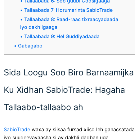
Tallaabada 6: Soo gudbi Codsigaaga
Tallaabada 7: Horumarinta SabioTrade
Tallaabada 8: Raad-raac tixraacyadaada
iyo dakhligaaga
Tallaabada 9: Hel Guddiyadaada
Gabagabo
Sida Loogu Soo Biro Barnaamijka
Ku Xidhan SabioTrade: Hagaha
Tallaabo-tallaabo ah
SabioTrade
waxa ay siisaa fursad xiiso leh ganacsatada
iyo suuqeeyayaasha si ay dakhli dadban uga