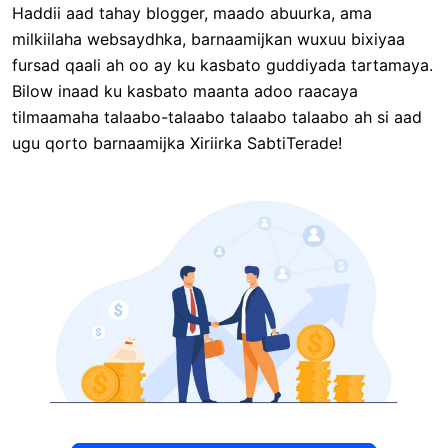
Haddii aad tahay blogger, maado abuurka, ama
milkiilaha websaydhka, barnaamijkan wuxuu bixiyaa
fursad qaali ah oo ay ku kasbato guddiyada tartamaya.
Bilow inaad ku kasbato maanta adoo raacaya
tilmaamaha talaabo-talaabo talaabo talaabo ah si aad
ugu qorto barnaamijka Xiriirka SabtiTerade!