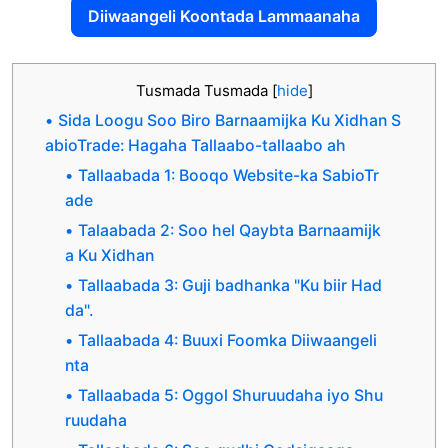
Diiwaangeli Koontada Lammaanaha
Tusmada Tusmada
[
hide
]
Sida Loogu Soo Biro Barnaamijka Ku Xidhan S
abioTrade: Hagaha Tallaabo-tallaabo ah
Tallaabada 1: Booqo Website-ka SabioTr
ade
Talaabada 2: Soo hel Qaybta Barnaamijk
a Ku Xidhan
Tallaabada 3: Guji badhanka "Ku biir Had
da".
Tallaabada 4: Buuxi Foomka Diiwaangeli
nta
Tallaabada 5: Oggol Shuruudaha iyo Shu
ruudaha