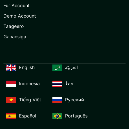
Fur Account
Demo Account
Taageero
Ganacsiga
English
العربيّة
Indonesia
ไทย
Tiếng Việt
Русский
Español
Português