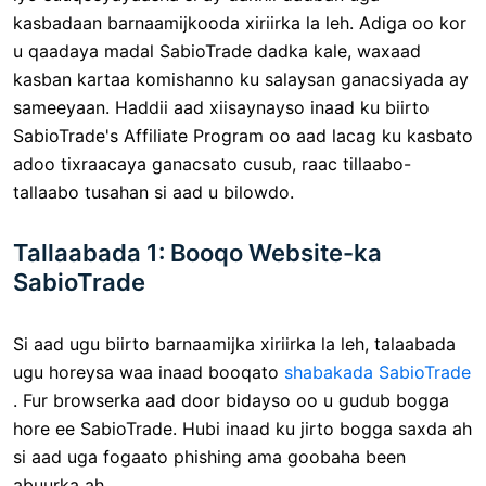
kasbadaan barnaamijkooda xiriirka la leh. Adiga oo kor
u qaadaya madal SabioTrade dadka kale, waxaad
kasban kartaa komishanno ku salaysan ganacsiyada ay
sameeyaan. Haddii aad xiisaynayso inaad ku biirto
SabioTrade's Affiliate Program oo aad lacag ku kasbato
adoo tixraacaya ganacsato cusub, raac tillaabo-
tallaabo tusahan si aad u bilowdo.
Tallaabada 1: Booqo Website-ka
SabioTrade
Si aad ugu biirto barnaamijka xiriirka la leh, talaabada
ugu horeysa waa inaad booqato
shabakada SabioTrade
. Fur browserka aad door bidayso oo u gudub bogga
hore ee SabioTrade. Hubi inaad ku jirto bogga saxda ah
si aad uga fogaato phishing ama goobaha been
abuurka ah.