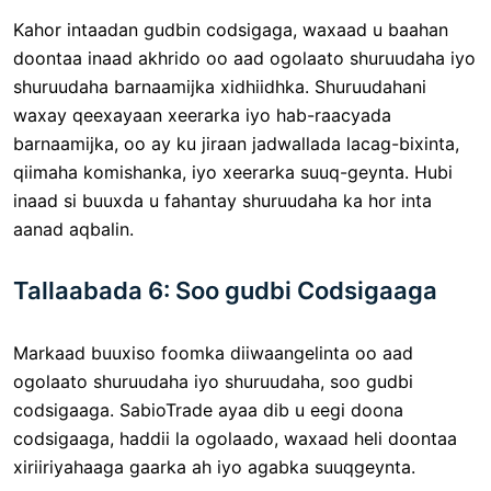
Kahor intaadan gudbin codsigaga, waxaad u baahan
doontaa inaad akhrido oo aad ogolaato shuruudaha iyo
shuruudaha barnaamijka xidhiidhka. Shuruudahani
waxay qeexayaan xeerarka iyo hab-raacyada
barnaamijka, oo ay ku jiraan jadwallada lacag-bixinta,
qiimaha komishanka, iyo xeerarka suuq-geynta. Hubi
inaad si buuxda u fahantay shuruudaha ka hor inta
aanad aqbalin.
Tallaabada 6: Soo gudbi Codsigaaga
Markaad buuxiso foomka diiwaangelinta oo aad
ogolaato shuruudaha iyo shuruudaha, soo gudbi
codsigaaga. SabioTrade ayaa dib u eegi doona
codsigaaga, haddii la ogolaado, waxaad heli doontaa
xiriiriyahaaga gaarka ah iyo agabka suuqgeynta.