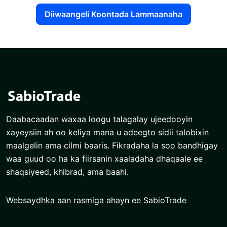
Diiwaangeli Koontada Lammaanaha
Daabacaadan waxaa loogu talagalay ujeedooyin
xayeysiin ah oo keliya mana u adeegto sidii talobixin
maalgelin ama cilmi baaris. Fikradaha la soo bandhigay
waa guud oo ha ka fiirsanin xaaladaha dhaqaale ee
shaqsiyeed, khibrad, ama baahi.
Websaydhka aan rasmiga ahayn ee SabioTrade