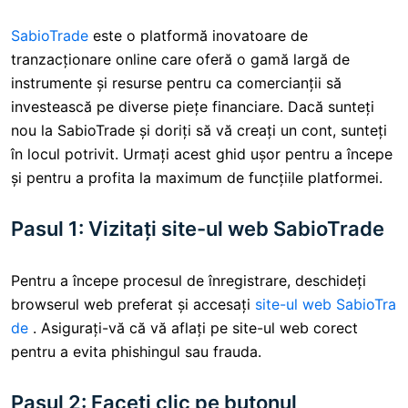
SabioTrade
este o platformă inovatoare de
tranzacționare online care oferă o gamă largă de
instrumente și resurse pentru ca comercianții să
investească pe diverse piețe financiare. Dacă sunteți
nou la SabioTrade și doriți să vă creați un cont, sunteți
în locul potrivit. Urmați acest ghid ușor pentru a începe
și pentru a profita la maximum de funcțiile platformei.
Pasul 1: Vizitați site-ul web SabioTrade
Pentru a începe procesul de înregistrare, deschideți
browserul web preferat și accesați
site-ul web SabioTra
de
. Asigurați-vă că vă aflați pe site-ul web corect
pentru a evita phishingul sau frauda.
Pasul 2: Faceți clic pe butonul