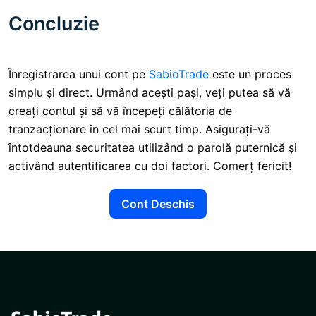
Concluzie
Înregistrarea unui cont pe
SabioTrade
este un proces
simplu și direct. Urmând acești pași, veți putea să vă
creați contul și să vă începeți călătoria de
tranzacționare în cel mai scurt timp. Asigurați-vă
întotdeauna securitatea utilizând o parolă puternică și
activând autentificarea cu doi factori. Comerț fericit!
Cont Deschis