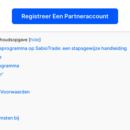
Registreer Een Partneraccount
nhoudsopgave
[
hide
]
liateprogramma op SabioTrade: een stapsgewijze handleiding
e
Programma
n”
e Voorwaarden
msten bij