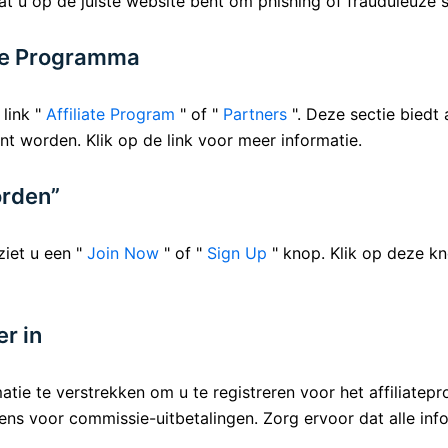
 u op de juiste website bent om phishing of frauduleuze si
ate Programma
link "
Affiliate Program
" of "
Partners
". Deze sectie biedt 
nt worden. Klik op de link voor meer informatie.
orden”
ziet u een "
Join Now
" of "
Sign Up
" knop. Klik op deze kn
er in
tie te verstrekken om u te registreren voor het affiliat
ens voor commissie-uitbetalingen. Zorg ervoor dat alle info