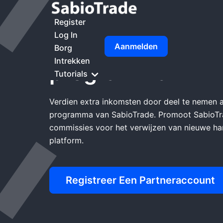
Thuis
SabioTrade Affiliate Programma
Register
Log In
SabioTrade Affil
Aanmelden
Borg
Intrekken
programma
Tutorials
Verdien extra inkomsten door deel te nemen a
programma van SabioTrade. Promoot SabioTr
commissies voor het verwijzen van nieuwe ha
platform.
Registreer Een Partneraccount