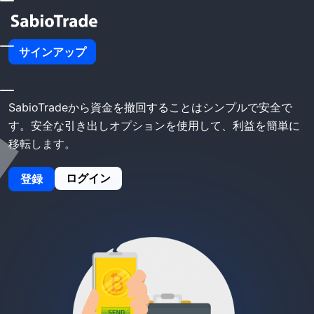
ホーム
SabioTrade撤退
サインアップ
SabioTrade撤退
SabioTradeから資金を撤回することはシンプルで安全で
す。安全な引き出しオプションを使用して、利益を簡単に
移転します。
ログイン
登録