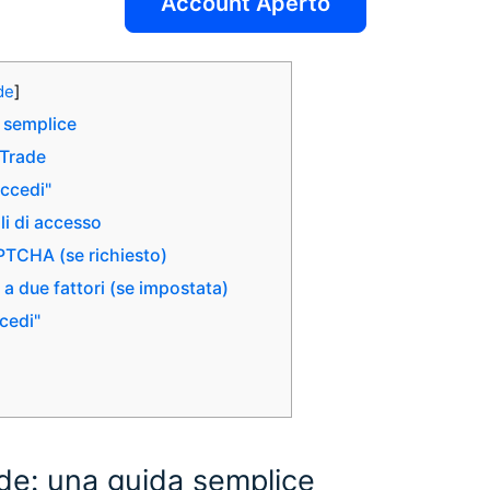
Account Aperto
de
]
 semplice
oTrade
Accedi"
li di accesso
PTCHA (se richiesto)
 a due fattori (se impostata)
ccedi"
e: una guida semplice