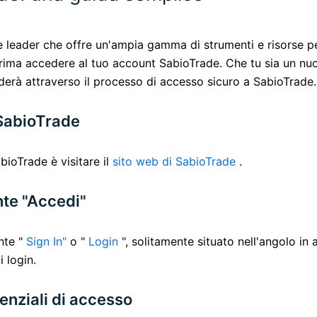
 leader che offre un'ampia gamma di strumenti e risorse per 
 prima accedere al tuo account SabioTrade. Che tu sia un nu
derà attraverso il processo di accesso sicuro a SabioTrade.
i SabioTrade
ioTrade è visitare il
sito web di SabioTrade
.
nte "Accedi"
nte "
Sign In"
o "
Login
", solitamente situato nell'angolo in 
i login.
denziali di accesso