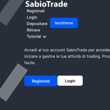
Casa
SabioTrade Accedi
Registrati
Login
Iscrizione
Depositare
Ritirare
SabioTrade Acce
Tutorial
Accedi al tuo account SabioTrade per accede
iniziare a gestire le tue attività di trading. P
facile.
Login
Registrati