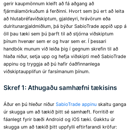
gerir kaupmönnum kleift að fá aðgang að
fjármálamörkuðum á ferðinni. Hvort sem þú ert að leita
að hlutabréfaviðskiptum, gjaldeyri, hrávörum eða
dulritunargjaldmiðlum, þá býður SabioTrade appið upp á
öll þau tæki sem þú þarft til að stjórna viðskiptum
þínum hvenær sem er og hvar sem er. Í þessari
handbók munum við leiða þig í gegnum skrefin til að
hlaða niður, setja upp og hefja viðskipti með SabioTrade
appinu og tryggja að þú hafir óaðfinnanlega
viðskiptaupplifun úr farsímanum þínum.
Skref 1: Athugaðu samhæfni tækisins
Áður en þú hleður niður
SabioTrade appinu
skaltu ganga
úr skugga um að tækið þitt sé samhæft. Forritið er
fáanlegt fyrir bæði Android og iOS tæki. Gakktu úr
skugga um að tækið þitt uppfylli eftirfarandi kröfur: