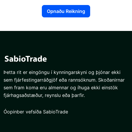
Opnaðu Reikning
Þetta rit er eingöngu í kynningarskyni og þjónar ekki
sem fjárfestingarráðgjöf eða rannsóknum. Skoðanirnar
sem fram koma eru almennar og íhuga ekki einstök
fjárhagsaðstæður, reynslu eða þarfir.
Óopinber vefsíða SabioTrade