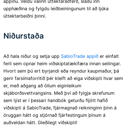
appinu. Veldu valinn úttektaraðferð, sláðu inn
upphæðina og fylgdu leiðbeiningunum til að ljúka
úttektarbeiðni þinni.
Niðurstaða
Að hala niður og setja upp
SabioTrade appið
er einfalt
ferli sem opnar heim viðskiptatækifæra innan seilingar.
Hvort sem þú ert byrjandi eða reyndur kaupmaður, þá
gerir farsímaforritið þér kleift að eiga viðskipti hvar sem
er, með aðgang að öllum eiginleikum
skjáborðsvettvangsins. Með því að fylgja skrefunum
sem lýst er í þessari handbók geturðu fljótt hafið
viðskipti á SabioTrade, fjármagnað reikninginn þinn á
öruggan hátt og stjórnað fjárfestingum þínum á
auðveldan hátt. Gleðilegt viðskipti!