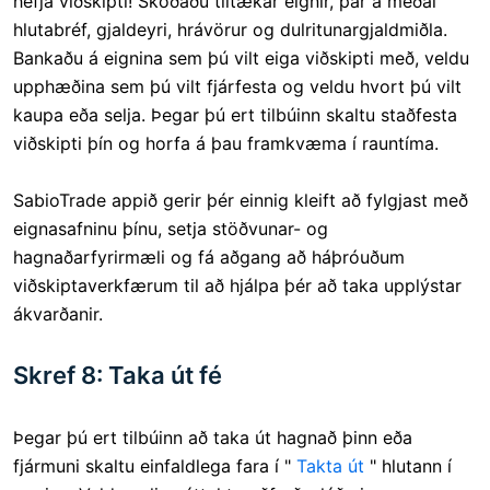
hefja viðskipti! Skoðaðu tiltækar eignir, þar á meðal
hlutabréf, gjaldeyri, hrávörur og dulritunargjaldmiðla.
Bankaðu á eignina sem þú vilt eiga viðskipti með, veldu
upphæðina sem þú vilt fjárfesta og veldu hvort þú vilt
kaupa eða selja. Þegar þú ert tilbúinn skaltu staðfesta
viðskipti þín og horfa á þau framkvæma í rauntíma.
SabioTrade appið gerir þér einnig kleift að fylgjast með
eignasafninu þínu, setja stöðvunar- og
hagnaðarfyrirmæli og fá aðgang að háþróuðum
viðskiptaverkfærum til að hjálpa þér að taka upplýstar
ákvarðanir.
Skref 8: Taka út fé
Þegar þú ert tilbúinn að taka út hagnað þinn eða
fjármuni skaltu einfaldlega fara í "
Takta út
" hlutann í