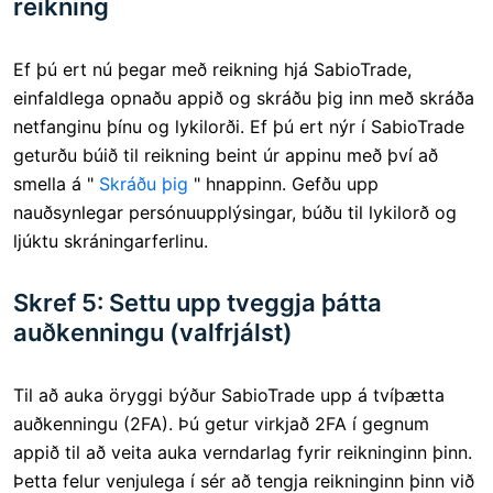
reikning
Ef þú ert nú þegar með reikning hjá SabioTrade,
einfaldlega opnaðu appið og skráðu þig inn með skráða
netfanginu þínu og lykilorði. Ef þú ert nýr í SabioTrade
geturðu búið til reikning beint úr appinu með því að
smella á "
Skráðu þig
" hnappinn. Gefðu upp
nauðsynlegar persónuupplýsingar, búðu til lykilorð og
ljúktu skráningarferlinu.
Skref 5: Settu upp tveggja þátta
auðkenningu (valfrjálst)
Til að auka öryggi býður SabioTrade upp á tvíþætta
auðkenningu (2FA). Þú getur virkjað 2FA í gegnum
appið til að veita auka verndarlag fyrir reikninginn þinn.
Þetta felur venjulega í sér að tengja reikninginn þinn við