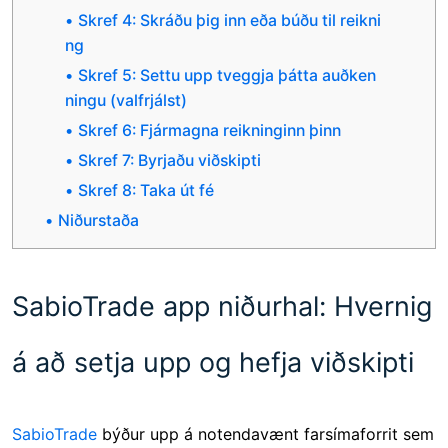
Skref 4: Skráðu þig inn eða búðu til reikni
ng
Skref 5: Settu upp tveggja þátta auðken
ningu (valfrjálst)
Skref 6: Fjármagna reikninginn þinn
Skref 7: Byrjaðu viðskipti
Skref 8: Taka út fé
Niðurstaða
SabioTrade app niðurhal: Hvernig
á að setja upp og hefja viðskipti
SabioTrade
býður upp á notendavænt farsímaforrit sem