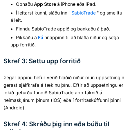
Opnaðu
App Store
á iPhone eða iPad.
Í leitarstikunni, sláðu inn "
SabioTrade
" og smelltu
á leit.
Finndu SabioTrade appið og bankaðu á það.
Pikkaðu á
Fá
hnappinn til að hlaða niður og setja
upp forritið.
Skref 3: Settu upp forritið
Þegar appinu hefur verið hlaðið niður mun uppsetningin
gerast sjálfkrafa á tækinu þínu. Eftir að uppsetningu er
lokið geturðu fundið SabioTrade app táknið á
heimaskjánum þínum (iOS) eða í forritaskúffunni þinni
(Android).
Skref 4: Skráðu þig inn eða búðu til