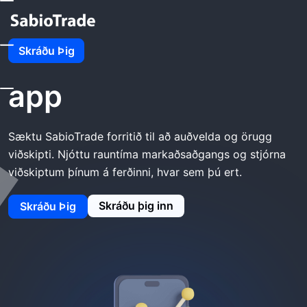
Heim
SabioTrade Sækja App
Skráðu Þig
SabioTrade Sækja
app
Sæktu SabioTrade forritið til að auðvelda og örugg
viðskipti. Njóttu rauntíma markaðsaðgangs og stjórna
viðskiptum þínum á ferðinni, hvar sem þú ert.
Skráðu þig inn
Skráðu Þig