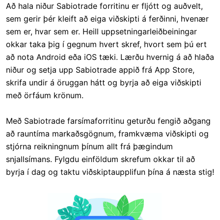
Að hala niður Sabiotrade forritinu er fljótt og auðvelt,
sem gerir þér kleift að eiga viðskipti á ferðinni, hvenær
sem er, hvar sem er. Heill uppsetningarleiðbeiningar
okkar taka þig í gegnum hvert skref, hvort sem þú ert
að nota Android eða iOS tæki. Lærðu hvernig á að hlaða
niður og setja upp Sabiotrade appið frá App Store,
skrifa undir á öruggan hátt og byrja að eiga viðskipti
með örfáum krönum.
Með Sabiotrade farsímaforritinu geturðu fengið aðgang
að rauntíma markaðsgögnum, framkvæma viðskipti og
stjórna reikningnum þínum allt frá þægindum
snjallsímans. Fylgdu einföldum skrefum okkar til að
byrja í dag og taktu viðskiptaupplifun þína á næsta stig!