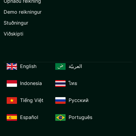
Opnaðu reikning
Demo reikningur
Stuðningur
Viðskipti
English
العربيّة
Indonesia
ไทย
Tiếng Việt
Русский
Español
Português