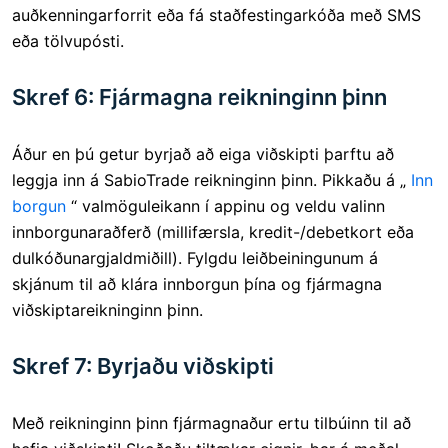
auðkenningarforrit eða fá staðfestingarkóða með SMS
eða tölvupósti.
Skref 6: Fjármagna reikninginn þinn
Áður en þú getur byrjað að eiga viðskipti þarftu að
leggja inn á SabioTrade reikninginn þinn. Pikkaðu á „
Inn
borgun
“ valmöguleikann í appinu og veldu valinn
innborgunaraðferð (millifærsla, kredit-/debetkort eða
dulkóðunargjaldmiðill). Fylgdu leiðbeiningunum á
skjánum til að klára innborgun þína og fjármagna
viðskiptareikninginn þinn.
Skref 7: Byrjaðu viðskipti
Með reikninginn þinn fjármagnaður ertu tilbúinn til að