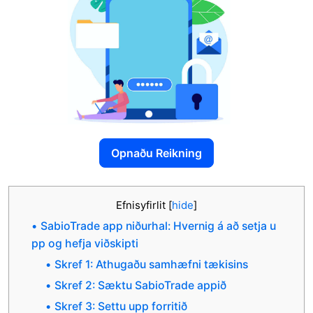
Opnaðu Reikning
Efnisyfirlit
[
hide
]
SabioTrade app niðurhal: Hvernig á að setja u
pp og hefja viðskipti
Skref 1: Athugaðu samhæfni tækisins
Skref 2: Sæktu SabioTrade appið
Skref 3: Settu upp forritið