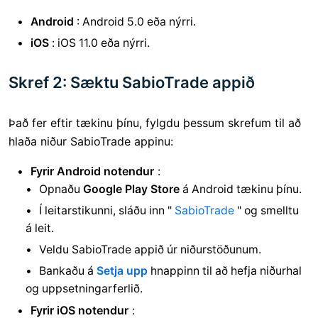
Android
: Android 5.0 eða nýrri.
iOS
: iOS 11.0 eða nýrri.
Skref 2: Sæktu SabioTrade appið
Það fer eftir tækinu þínu, fylgdu þessum skrefum til að
hlaða niður SabioTrade appinu:
Fyrir Android notendur
:
Opnaðu
Google Play Store
á Android tækinu þínu.
Í leitarstikunni, sláðu inn "
SabioTrade
" og smelltu
á leit.
Veldu SabioTrade appið úr niðurstöðunum.
Bankaðu á
Setja upp
hnappinn til að hefja niðurhal
og uppsetningarferlið.
Fyrir iOS notendur
: