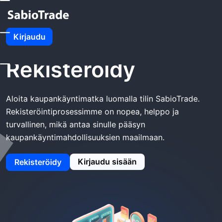
Kotiin
SabioTrade Rekisteröidy
Kirjaudu
SabioTrade
Rekisteröidy
Aloita kaupankäyntimatka luomalla tilin SabioTrade.
Rekisteröintiprosessimme on nopea, helppo ja
turvallinen, mikä antaa sinulle pääsyn
kaupankäyntimahdollisuuksien maailmaan.
Kirjaudu sisään
Rekisteröidy