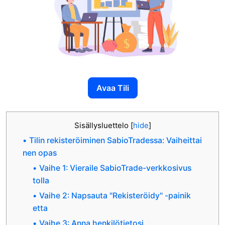
Avaa Tili
Sisällysluettelo
[
hide
]
Tilin rekisteröiminen SabioTradessa: Vaiheittai
nen opas
Vaihe 1: Vieraile SabioTrade-verkkosivus
tolla
Vaihe 2: Napsauta "Rekisteröidy" -painik
etta
Vaihe 3: Anna henkilötietosi