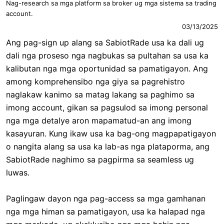
Nag-research sa mga platform sa broker ug mga sistema sa trading
account.
03/13/2025
Ang pag-sign up alang sa SabiotRade usa ka dali ug
dali nga proseso nga nagbukas sa pultahan sa usa ka
kalibutan nga mga oportunidad sa pamatigayon. Ang
among komprehensibo nga giya sa pagrehistro
naglakaw kanimo sa matag lakang sa paghimo sa
imong account, gikan sa pagsulod sa imong personal
nga mga detalye aron mapamatud-an ang imong
kasayuran. Kung ikaw usa ka bag-ong magpapatigayon
o nangita alang sa usa ka lab-as nga plataporma, ang
SabiotRade naghimo sa pagpirma sa seamless ug
luwas.
Paglingaw dayon nga pag-access sa mga gamhanan
nga mga himan sa pamatigayon, usa ka halapad nga