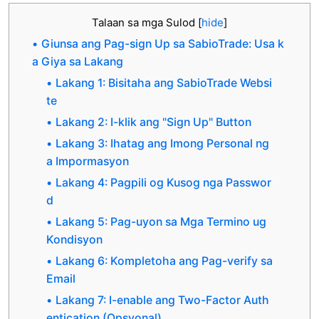
Talaan sa mga Sulod
[
hide
]
Giunsa ang Pag-sign Up sa SabioTrade: Usa k
a Giya sa Lakang
Lakang 1: Bisitaha ang SabioTrade Websi
te
Lakang 2: I-klik ang "Sign Up" Button
Lakang 3: Ihatag ang Imong Personal ng
a Impormasyon
Lakang 4: Pagpili og Kusog nga Passwor
d
Lakang 5: Pag-uyon sa Mga Termino ug
Kondisyon
Lakang 6: Kompletoha ang Pag-verify sa
Email
Lakang 7: I-enable ang Two-Factor Auth
entication (Opsyonal)