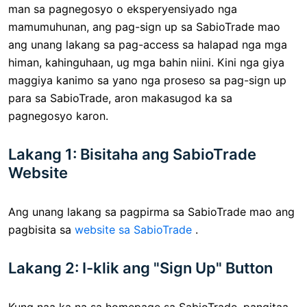
man sa pagnegosyo o eksperyensiyado nga
mamumuhunan, ang pag-sign up sa SabioTrade mao
ang unang lakang sa pag-access sa halapad nga mga
himan, kahinguhaan, ug mga bahin niini. Kini nga giya
maggiya kanimo sa yano nga proseso sa pag-sign up
para sa SabioTrade, aron makasugod ka sa
pagnegosyo karon.
Lakang 1: Bisitaha ang SabioTrade
Website
Ang unang lakang sa pagpirma sa SabioTrade mao ang
pagbisita sa
website sa SabioTrade
.
Lakang 2: I-klik ang "Sign Up" Button
Kung naa ka na sa homepage sa SabioTrade, pangitaa