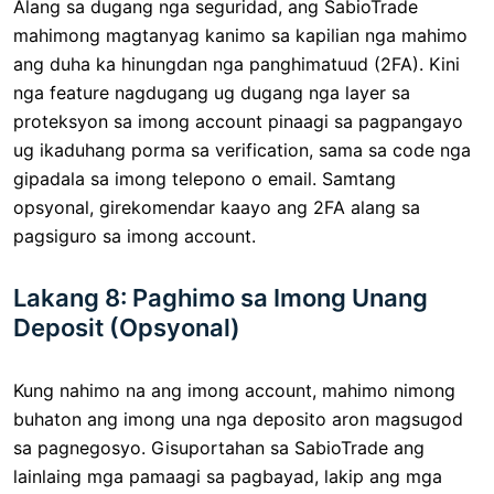
Alang sa dugang nga seguridad, ang SabioTrade
mahimong magtanyag kanimo sa kapilian nga mahimo
ang duha ka hinungdan nga panghimatuud (2FA). Kini
nga feature nagdugang ug dugang nga layer sa
proteksyon sa imong account pinaagi sa pagpangayo
ug ikaduhang porma sa verification, sama sa code nga
gipadala sa imong telepono o email. Samtang
opsyonal, girekomendar kaayo ang 2FA alang sa
pagsiguro sa imong account.
Lakang 8: Paghimo sa Imong Unang
Deposit (Opsyonal)
Kung nahimo na ang imong account, mahimo nimong
buhaton ang imong una nga deposito aron magsugod
sa pagnegosyo. Gisuportahan sa SabioTrade ang
lainlaing mga pamaagi sa pagbayad, lakip ang mga