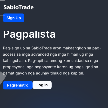
Balay
SabioTrade Pagpalista
Sign Up
SabioTrade
Pagpalista
Pag-sign up sa SabioTrade aron makaangkon sa pag-
access sa mga advanced nga mga himan ug mga
kahinguhaan. Pag-apil sa among komunidad sa mga
propesyonal nga negosyante karon ug pagsugod sa
pamatigayon nga adunay tinuud nga kapital.
Log In
Pagrehistro