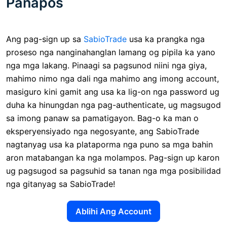
Panapos
Ang pag-sign up sa
SabioTrade
usa ka prangka nga
proseso nga nanginahanglan lamang og pipila ka yano
nga mga lakang. Pinaagi sa pagsunod niini nga giya,
mahimo nimo nga dali nga mahimo ang imong account,
masiguro kini gamit ang usa ka lig-on nga password ug
duha ka hinungdan nga pag-authenticate, ug magsugod
sa imong panaw sa pamatigayon. Bag-o ka man o
eksperyensiyado nga negosyante, ang SabioTrade
nagtanyag usa ka plataporma nga puno sa mga bahin
aron matabangan ka nga molampos. Pag-sign up karon
ug pagsugod sa pagsuhid sa tanan nga mga posibilidad
nga gitanyag sa SabioTrade!
Ablihi Ang Account