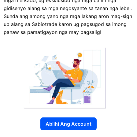
mga merkado, ug eksklusibo nga mga bahin nga
gidisenyo alang sa mga negosyante sa tanan nga lebel.
Sunda ang among yano nga mga lakang aron mag-sign
up alang sa Sabiotrade karon ug pagsugod sa imong
panaw sa pamatigayon nga may pagsalig!
Ablihi Ang Account