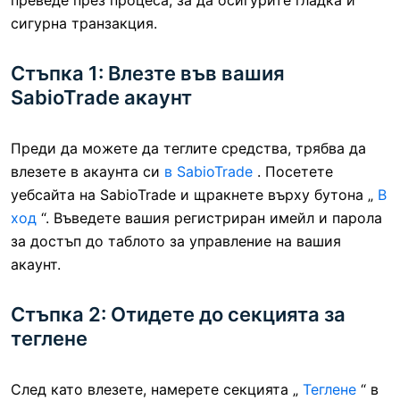
преведе през процеса, за да осигурите гладка и
сигурна транзакция.
Стъпка 1: Влезте във вашия
SabioTrade акаунт
Преди да можете да теглите средства, трябва да
влезете в акаунта си
в SabioTrade
. Посетете
уебсайта на SabioTrade и щракнете върху бутона „
В
ход
“. Въведете вашия регистриран имейл и парола
за достъп до таблото за управление на вашия
акаунт.
Стъпка 2: Отидете до секцията за
теглене
След като влезете, намерете секцията „
Теглене
“ в