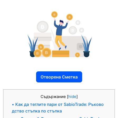
Отворена Сметка
Съдържание
[
hide
]
Как да теглите пари от SabioTrade: Ръково
дство стъпка по стъпка