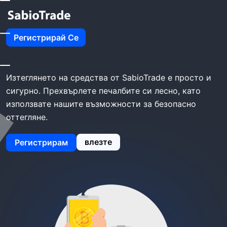
Начало
SabioTrade Теглене
Регистрирай Се
SabioTrade теглене
Изтеглянето на средства от SabioTrade е просто и
сигурно. Прехвърлете печалбите си лесно, като
използвате нашите възможности за безопасно
оттегляне.
влезте
Регистрирам